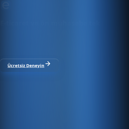
E-ticaret ve ön muhasebe tek
platformda
30 gün ücretsiz deneyin · Kredi kartı gerekmez · Tüm
modüller dahil
Ücretsiz Deneyin
Satıştan tahsilata, tek platform.
Pazaryeri, web mağaza, kasa ve bayi kanallarınızı stok, cari,
e-fatura ve Enabase Online ile aynı panelde yönetin.
Hesap oluştur