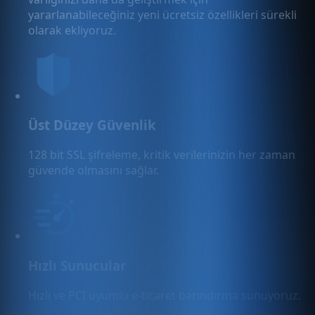
yararlanabileceğiniz yeni ücretsiz özellikleri sürekli
olarak ekliyoruz.
Üst Düzey Güvenlik
128 bit SSL şifreleme, kritik verilerinizin her zaman
güvende olmasını sağlar.
Hızlı Sunucular
Hızlı ve PCI uyumlu e-ticaret barındırma sunuyoruz.