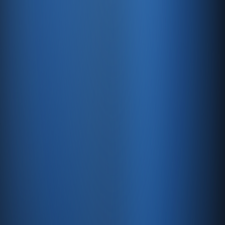
Ürün
Servisler
Kaynaklar
Ürün
Özellikler
Fiyatlandırma
Entegrasyonlar
Servisler
E-Ticaret
Hızlı Satış
Bayi & Toptan
Ön Muhasebe
Web Site