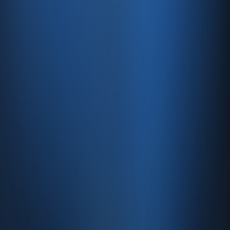
Kaynaklar
Blog
Site haritası
İletişim
SSS
Hakkımızda
İletişim
İletişim
Caferağa, Şifa Sk No: 19
34710 Kadıköy/İstanbul
0850 840 45 20
info@enabase.com