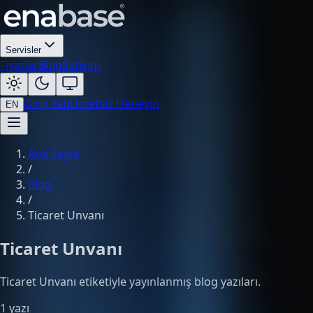
Servisler
Fiyatlar
Blog
İletişim
Giriş Yap
Ücretsiz Deneyin
EN
Ana Sayfa
/
Blog
/
Ticaret Unvanı
Ticaret Unvanı
Ticaret Unvanı etiketiyle yayınlanmış blog yazıları.
1 yazı