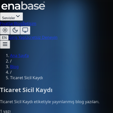
Servisler
Fiyatlar
Blog
İletişim
Giriş Yap
Ücretsiz Deneyin
EN
Ana Sayfa
/
Blog
/
Ticaret Sicil Kaydı
Ticaret Sicil Kaydı
Ticaret Sicil Kaydı etiketiyle yayınlanmış blog yazıları.
1 yazı