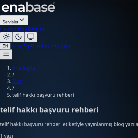
Servisler
Fiyatlar
Blog
İletişim
Giriş Yap
Ücretsiz Deneyin
EN
Ana Sayfa
/
Blog
/
telif hakkı başvuru rehberi
telif hakkı başvuru rehberi
telif hakkı başvuru rehberi etiketiyle yayınlanmış blog yazıla
1 yazı