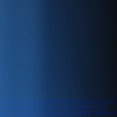
öğrenerek, nasıl başvurulacağı, gerekli belgeler ve süreçlerin
çerik üreticileri ve sanatçılar için telif hakkının önemi,
rinizi nasıl güvence altına alacağınızı detaylı bir şekilde ele