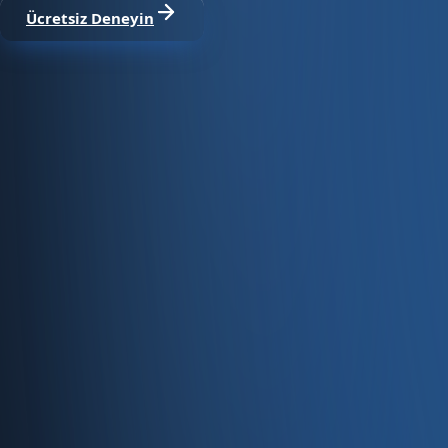
Ücretsiz Deneyin
Satıştan tahsilata, tek platform.
Pazaryeri, web mağaza, kasa ve bayi kanallarınızı stok, cari
Hesap oluştur
Ürün
Servisler
Kaynaklar
Ürün
Özellikler
Fiyatlandırma