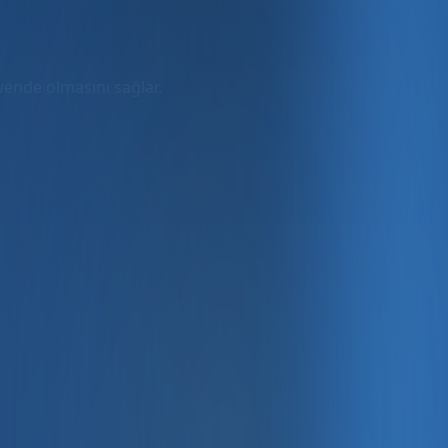
üvende olmasını sağlar.
rmda
ler dahil