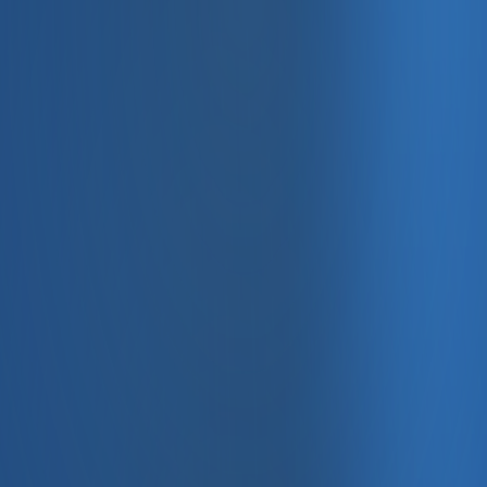
, e-fatura ve Enabase Online ile aynı panelde yönetin.