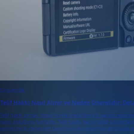
Girişimcilik
Telif Hakkı Nasıl Alınır ve Neden Önemlidir: Det
Telif hakkı almak, özgün içerik üreticileri için yaratıcı eser
neler olduğunu keşfedin. Telif hakkı, hem maddi kazançlarınızı
eserlerinizin değerinin tanınması ve korunması açısından kriti