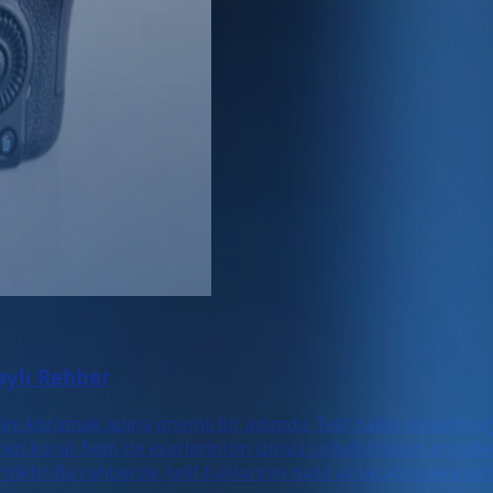
aylı Rehber
lerini korumak adına önemli bir adımdır. Telif hakkı sürecini 
 korur hem de eserlerinizin izinsiz çoğaltılmasını engeller. İ
ktir. Bu rehberde, telif haklarının nasıl alınacağını ve eserle