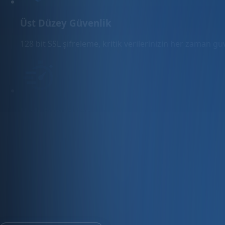
Üst Düzey Güvenlik
128 bit SSL şifreleme, kritik verilerinizin her zaman g
Hızlı Sunucular
Hızlı ve PCI uyumlu e-ticaret barındırma sunuyoruz.
E-ticaret ve ön muhasebe tek platfo
30 gün ücretsiz deneyin · Kredi kartı gerekmez · Tüm modül