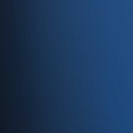
Entegrasyonlar
Servisler
E-Ticaret
Hızlı Satış
Bayi & Toptan
Ön Muhasebe
Web Site
Kaynaklar
Blog
Site haritası
İletişim
SSS
Hakkımızda
İletişim
İletişim