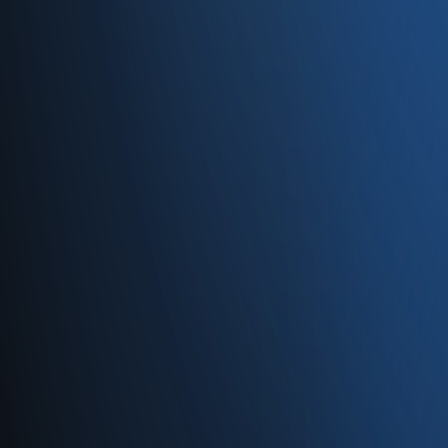
Caferağa, Şifa Sk No: 19
34710 Kadıköy/İstanbul
0850 840 45 20
info@enabase.com