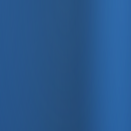
, e-fatura ve Enabase Online ile aynı panelde yönetin.