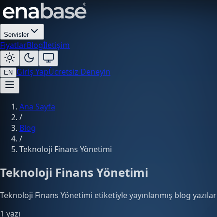
Servisler
Fiyatlar
Blog
İletişim
Giriş Yap
Ücretsiz Deneyin
EN
Ana Sayfa
/
Blog
/
Teknoloji Finans Yönetimi
Teknoloji Finans Yönetimi
Teknoloji Finans Yönetimi etiketiyle yayınlanmış blog yazıları
1 yazı