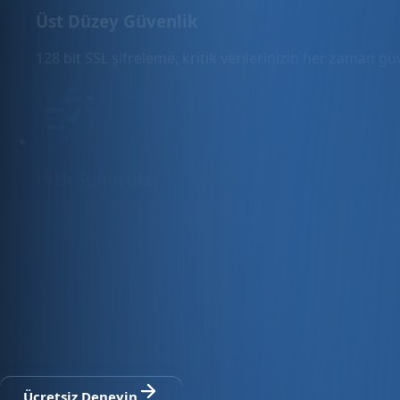
Üst Düzey Güvenlik
128 bit SSL şifreleme, kritik verilerinizin her zaman g
Hızlı Sunucular
Hızlı ve PCI uyumlu e-ticaret barındırma sunuyoruz.
E-ticaret ve ön muhasebe tek platfo
30 gün ücretsiz deneyin · Kredi kartı gerekmez · Tüm modül
Ücretsiz Deneyin