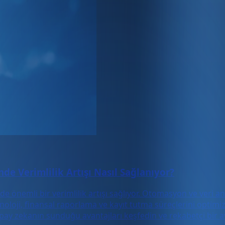
de Verimlilik Artışı Nasıl Sağlanıyor?
e önemli bir verimlilik artışı sağlıyor. Otomasyon ve veri an
eknoloji, finansal raporlama ve kayıt tutma süreçlerini optimi
ay zekanın sunduğu avantajları keşfedin ve rekabetçi bir av