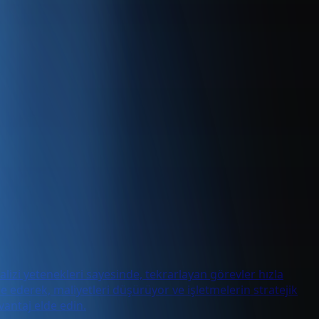
alizi yetenekleri sayesinde, tekrarlayan görevler hızla
ze ederek, maliyetleri düşürüyor ve işletmelerin stratejik
antaj elde edin.