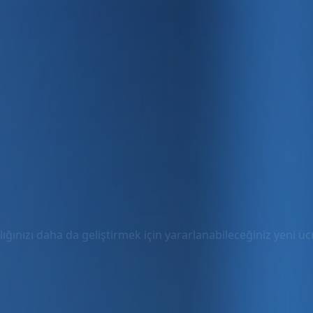
ığınızı daha da geliştirmek için yararlanabileceğiniz yeni ücre