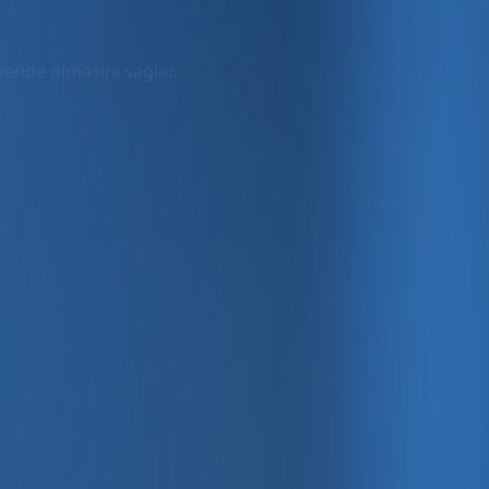
üvende olmasını sağlar.
rmda
ler dahil