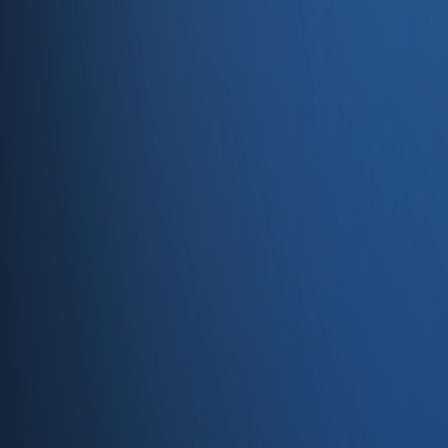
Servisler
E-Ticaret
Hızlı Satış
Bayi & Toptan
Ön Muhasebe
Web Site
Kaynaklar
Blog
Site haritası
İletişim
SSS
Hakkımızda
İletişim
İletişim