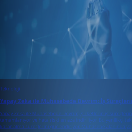
Teknoloji
Yapay Zeka ile Muhasebede Devrim: İş Süreçlerin
Yapay Zeka ile Muhasebede Devrim, şirketlerin iş süreçlerind
tamamlanıyor ve hata riski en aza indiriliyor. Bu yenilikçi t
karar alma süreçlerini güçlendiriyor. Muhasebe alanında yap