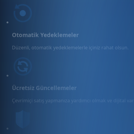
Otomatik Yedeklemeler
Düzenli, otomatik yedeklemelerle içiniz rahat olsun.
Ücretsiz Güncellemeler
Çevrimiçi satış yapmanıza yardımcı olmak ve dijital varl