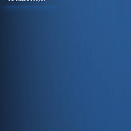
Satıştan tahsilata, tek platform.
Pazaryeri, web mağaza, kasa ve bayi kanallarınızı stok, cari
Hesap oluştur
Ürün
Servisler
Kaynaklar
Ürün
Özellikler
Fiyatlandırma
Entegrasyonlar