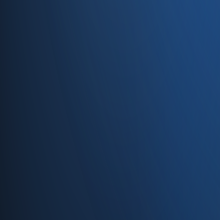
Caferağa, Şifa Sk No: 19
34710 Kadıköy/İstanbul
0850 840 45 20
info@enabase.com