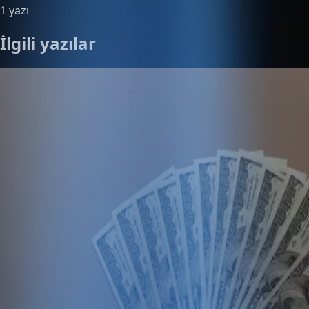
1 yazı
İlgili yazılar