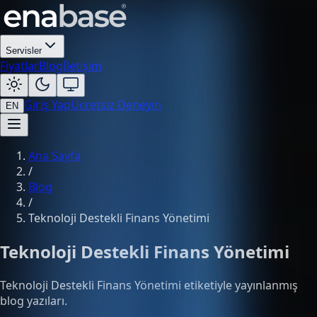
Servisler
Fiyatlar
Blog
İletişim
Giriş Yap
Ücretsiz Deneyin
EN
Ana Sayfa
/
Blog
/
Teknoloji Destekli Finans Yönetimi
Teknoloji Destekli Finans Yönetimi
Teknoloji Destekli Finans Yönetimi etiketiyle yayınlanmış
blog yazıları.