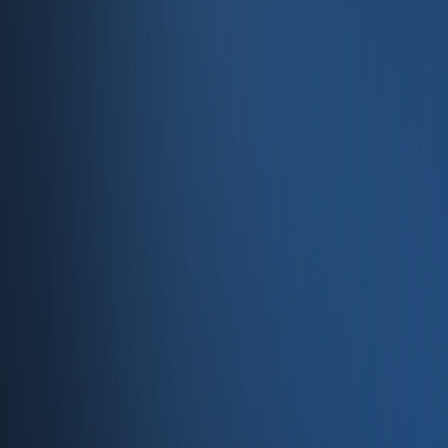
Entegrasyonlar
Servisler
E-Ticaret
Hızlı Satış
Bayi & Toptan
Ön Muhasebe
Web Site
Kaynaklar
Blog
Site haritası
İletişim
SSS
Hakkımızda
İletişim
İletişim