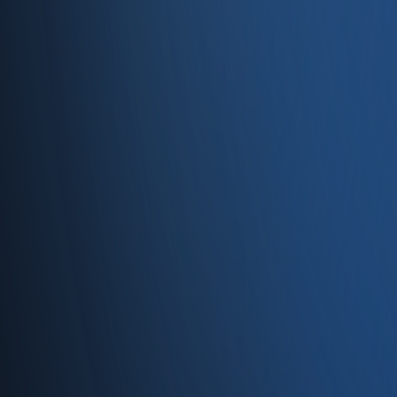
Caferağa, Şifa Sk No: 19
34710 Kadıköy/İstanbul
0850 840 45 20
info@enabase.com