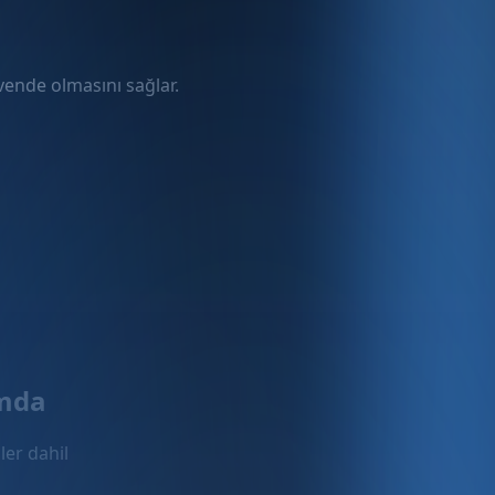
üvende olmasını sağlar.
rmda
ler dahil