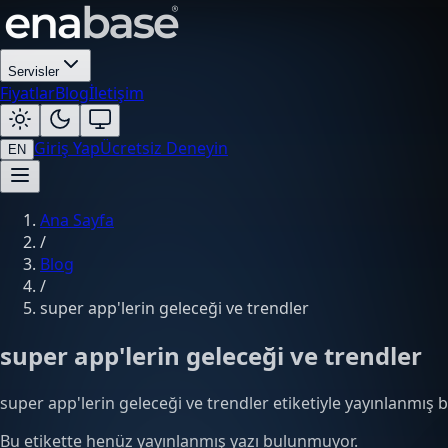
Servisler
Fiyatlar
Blog
İletişim
Giriş Yap
Ücretsiz Deneyin
EN
Ana Sayfa
/
Blog
/
super app'lerin geleceği ve trendler
super app'lerin geleceği ve trendler
super app'lerin geleceği ve trendler etiketiyle yayınlanmış bl
Bu etikette henüz yayınlanmış yazı bulunmuyor.