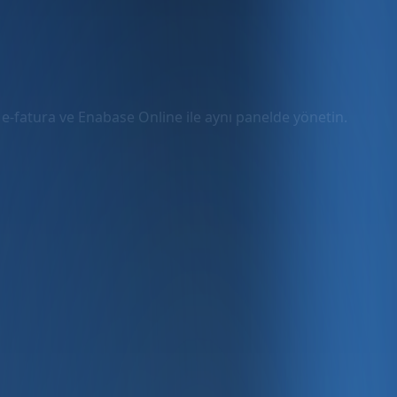
, e-fatura ve Enabase Online ile aynı panelde yönetin.