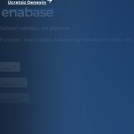
Ücretsiz Deneyin
Satıştan tahsilata, tek platform.
Pazaryeri, web mağaza, kasa ve bayi kanallarınızı stok, cari
Hesap oluştur
Ürün
Servisler
Kaynaklar
Ürün
Özellikler
Fiyatlandırma