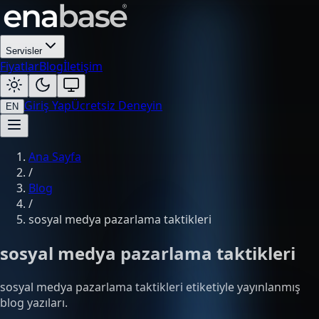
Servisler
Fiyatlar
Blog
İletişim
Giriş Yap
Ücretsiz Deneyin
EN
Ana Sayfa
/
Blog
/
sosyal medya pazarlama taktikleri
sosyal medya pazarlama taktikleri
sosyal medya pazarlama taktikleri etiketiyle yayınlanmış
blog yazıları.