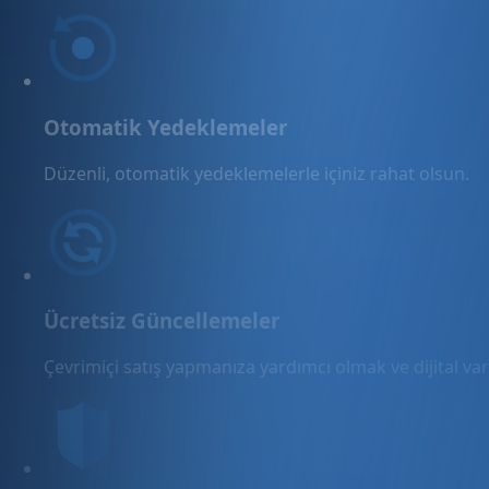
Otomatik Yedeklemeler
Düzenli, otomatik yedeklemelerle içiniz rahat olsun.
Ücretsiz Güncellemeler
Çevrimiçi satış yapmanıza yardımcı olmak ve dijital varl