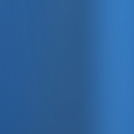
, e-fatura ve Enabase Online ile aynı panelde yönetin.