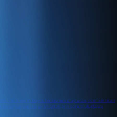
ri, işletmelerin büyük bir kısmını oluşturan, özellikle ticari
 bir kurumsal yapı sunar ve ortakların sorumluluklarını