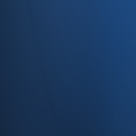
Caferağa, Şifa Sk No: 19
34710 Kadıköy/İstanbul
0850 840 45 20
info@enabase.com