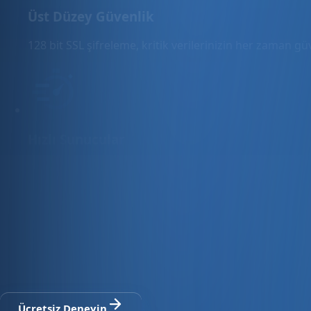
Üst Düzey Güvenlik
128 bit SSL şifreleme, kritik verilerinizin her zaman g
Hızlı Sunucular
Hızlı ve PCI uyumlu e-ticaret barındırma sunuyoruz.
E-ticaret ve ön muhasebe tek platfo
30 gün ücretsiz deneyin · Kredi kartı gerekmez · Tüm modül
Ücretsiz Deneyin