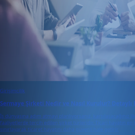
Girişimcilik
Sermaye Şirketi Nedir ve Nasıl Kurulur? Detaylı
İş dünyasına adım atmayı planlıyorsanız, karşılaşacağınız ilk 
faaliyetlerde tercih edilen şirket türleridir. Ticari hayatın 
sınırlayarak ticaret hayatını daha güvenli hale getirir.