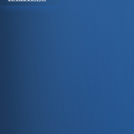
Satıştan tahsilata, tek platform.
Pazaryeri, web mağaza, kasa ve bayi kanallarınızı stok, cari
Hesap oluştur
Ürün
Servisler
Kaynaklar
Ürün
Özellikler
Fiyatlandırma
Entegrasyonlar