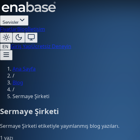
Servisler
Fiyatlar
Blog
İletişim
Giriş Yap
Ücretsiz Deneyin
EN
Ana Sayfa
/
Blog
/
Sermaye Şirketi
Sermaye Şirketi
Sermaye Şirketi etiketiyle yayınlanmış blog yazıları.
1 yazı