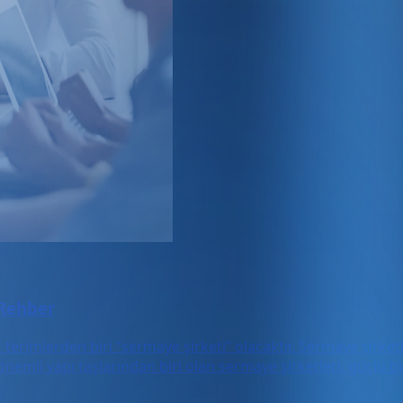
 Rehber
terimlerden biri “sermaye şirketi” olacaktır. Sermaye şirketle
en önemli yapı taşlarından biri olan sermaye şirketleri, güçlü