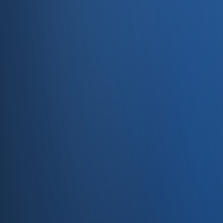
Servisler
E-Ticaret
Hızlı Satış
Bayi & Toptan
Ön Muhasebe
Web Site
Kaynaklar
Blog
Site haritası
İletişim
SSS
Hakkımızda
İletişim
İletişim