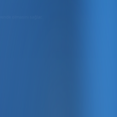
üvende olmasını sağlar.
rmda
ler dahil