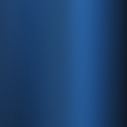
Satıştan tahsilata, tek platform.
Pazaryeri, web mağaza, kasa ve bayi kanallarınızı stok, cari,
e-fatura ve Enabase Online ile aynı panelde yönetin.
Hesap oluştur
Ürün
Servisler
Kaynaklar
Ürün
Özellikler
Fiyatlandırma
Entegrasyonlar
Servisler