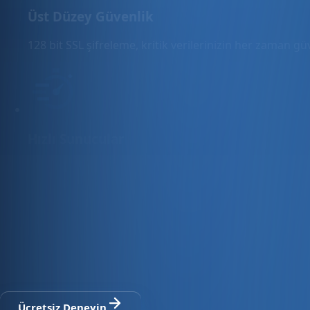
Üst Düzey Güvenlik
128 bit SSL şifreleme, kritik verilerinizin her zaman g
Hızlı Sunucular
Hızlı ve PCI uyumlu e-ticaret barındırma sunuyoruz.
E-ticaret ve ön muhasebe tek platfo
30 gün ücretsiz deneyin · Kredi kartı gerekmez · Tüm modül
Ücretsiz Deneyin