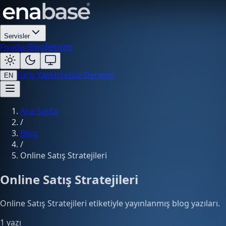
Servisler
Fiyatlar
Blog
İletişim
Giriş Yap
Ücretsiz Deneyin
EN
Ana Sayfa
/
Blog
/
Online Satış Stratejileri
Online Satış Stratejileri
Online Satış Stratejileri etiketiyle yayınlanmış blog yazıları.
1 yazı