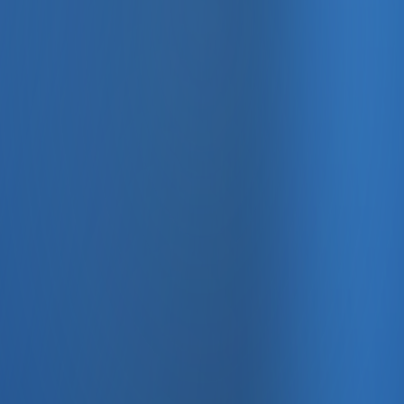
, e-fatura ve Enabase Online ile aynı panelde yönetin.