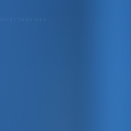
üvende olmasını sağlar.
rmda
ler dahil