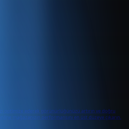
nızı optimize ederek görünürlüğünüzü artırın ve doğru
le online mağazanızın performansını en üst düzeye çıkarın.