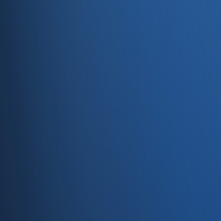
Servisler
E-Ticaret
Hızlı Satış
Bayi & Toptan
Ön Muhasebe
Web Site
Kaynaklar
Blog
Site haritası
İletişim
SSS
Hakkımızda
İletişim
İletişim