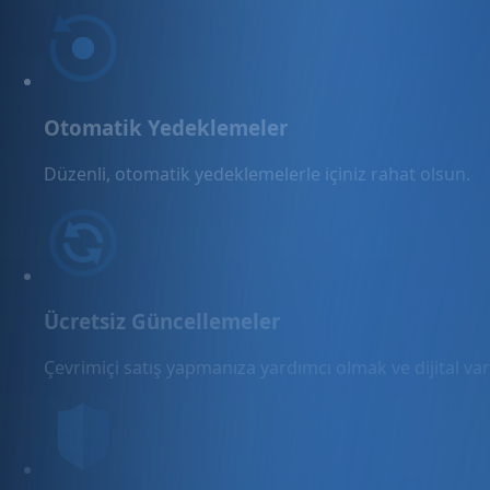
Otomatik Yedeklemeler
Düzenli, otomatik yedeklemelerle içiniz rahat olsun.
Ücretsiz Güncellemeler
Çevrimiçi satış yapmanıza yardımcı olmak ve dijital varl