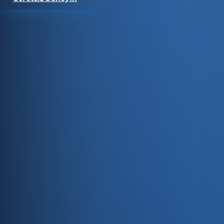
Satıştan tahsilata, tek platform.
Pazaryeri, web mağaza, kasa ve bayi kanallarınızı stok, cari
Hesap oluştur
Ürün
Servisler
Kaynaklar
Ürün
Özellikler
Fiyatlandırma
Entegrasyonlar