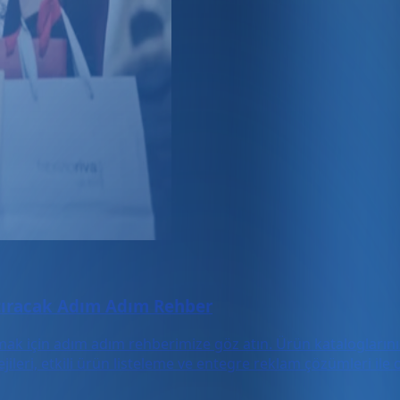
rtıracak Adım Adım Rehber
şımak için adım adım rehberimize göz atın. Ürün katalogları
atejileri, etkili ürün listeleme ve entegre reklam çözümleri i