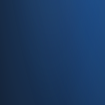
Caferağa, Şifa Sk No: 19
34710 Kadıköy/İstanbul
0850 840 45 20
info@enabase.com