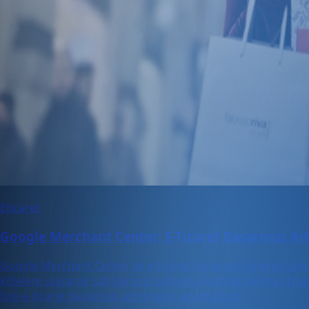
Eticaret
Google Merchant Center: E-Ticaret Başarınızı A
Google Merchant Center ile e-ticaret başarınızı zirveye ta
kitlelere ulaşarak satışlarınızı katlayın. Anahtar kelime str
İşte e-ticaret başarınızı artırmanın anahtarları!