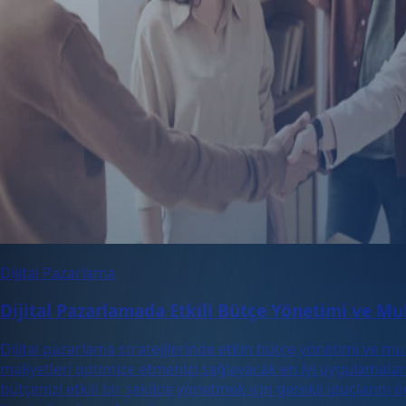
Dijital Pazarlama
Dijital Pazarlamada Etkili Bütçe Yönetimi ve Muh
Dijital pazarlama stratejilerinde etkin bütçe yönetimi ve mu
maliyetleri optimize etmenizi sağlayacak en iyi uygulamalar
bütçenizi etkili bir şekilde yönetmek için gerekli ipuçlarını