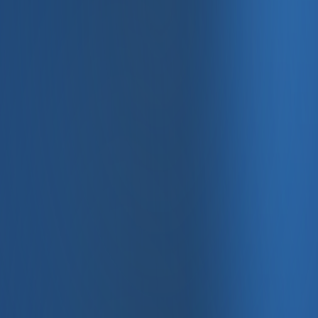
, e-fatura ve Enabase Online ile aynı panelde yönetin.