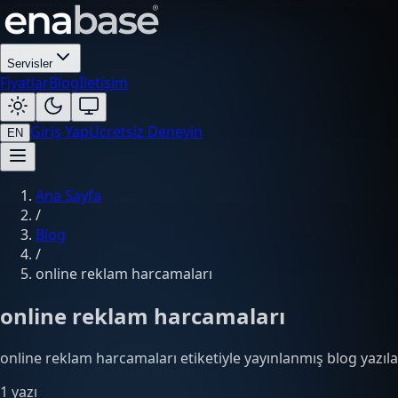
Servisler
Fiyatlar
Blog
İletişim
Giriş Yap
Ücretsiz Deneyin
EN
Ana Sayfa
/
Blog
/
online reklam harcamaları
online reklam harcamaları
online reklam harcamaları etiketiyle yayınlanmış blog yazıla
1 yazı