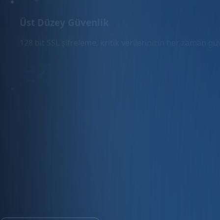
Üst Düzey Güvenlik
128 bit SSL şifreleme, kritik verilerinizin her zaman g
Hızlı Sunucular
Hızlı ve PCI uyumlu e-ticaret barındırma sunuyoruz.
E-ticaret ve ön muhasebe tek platfo
30 gün ücretsiz deneyin · Kredi kartı gerekmez · Tüm modül