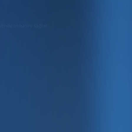
üvende olmasını sağlar.
rmda
ler dahil