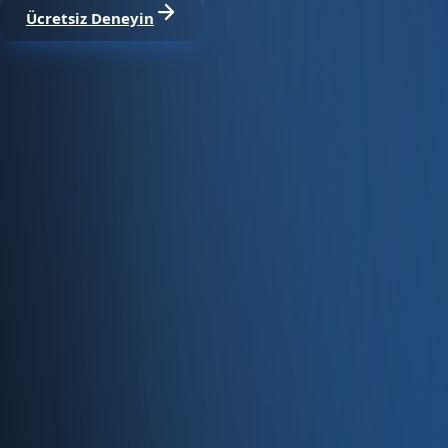
Ücretsiz Deneyin
Satıştan tahsilata, tek platform.
Pazaryeri, web mağaza, kasa ve bayi kanallarınızı stok, cari
Hesap oluştur
Ürün
Servisler
Kaynaklar
Ürün
Özellikler
Fiyatlandırma