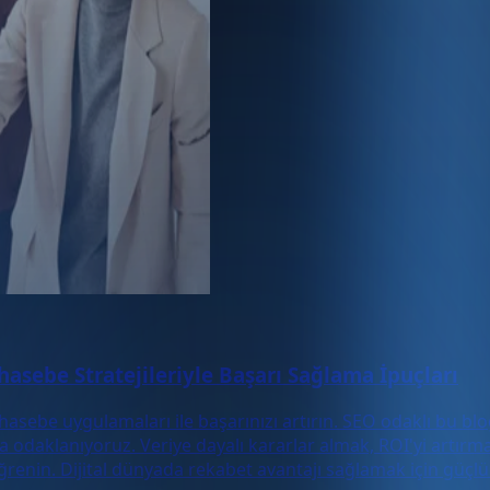
asebe Stratejileriyle Başarı Sağlama İpuçları
hasebe uygulamaları ile başarınızı artırın. SEO odaklı bu blo
a odaklanıyoruz. Veriye dayalı kararlar almak, ROI'yi artırm
 öğrenin. Dijital dünyada rekabet avantajı sağlamak için güçlü