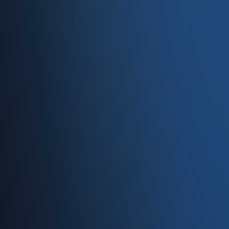
Entegrasyonlar
Servisler
E-Ticaret
Hızlı Satış
Bayi & Toptan
Ön Muhasebe
Web Site
Kaynaklar
Blog
Site haritası
İletişim
SSS
Hakkımızda
İletişim
İletişim