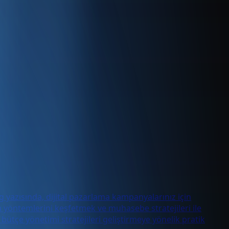
g yazısında, dijital pazarlama kampanyalarınız için
a yöntemlerini keşfetmek ve muhasebe stratejileri ile
 bütçe yönetimi stratejileri geliştirmeye yönelik pratik