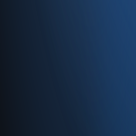
Caferağa, Şifa Sk No: 19
34710 Kadıköy/İstanbul
0850 840 45 20
info@enabase.com