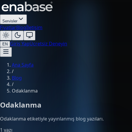
Servisler
Fiyatlar
Blog
İletişim
Giriş Yap
Ücretsiz Deneyin
EN
Ana Sayfa
/
Blog
/
Odaklanma
Odaklanma
Odaklanma etiketiyle yayınlanmış blog yazıları.
1 yazı