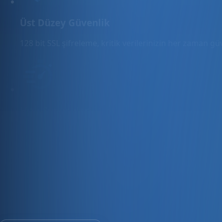
Üst Düzey Güvenlik
128 bit SSL şifreleme, kritik verilerinizin her zaman g
Hızlı Sunucular
Hızlı ve PCI uyumlu e-ticaret barındırma sunuyoruz.
E-ticaret ve ön muhasebe tek platfo
30 gün ücretsiz deneyin · Kredi kartı gerekmez · Tüm modül