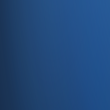
Entegrasyonlar
Servisler
E-Ticaret
Hızlı Satış
Bayi & Toptan
Ön Muhasebe
Web Site
Kaynaklar
Blog
Site haritası
İletişim
SSS
Hakkımızda
İletişim
İletişim