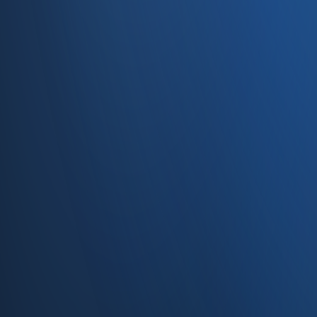
Caferağa, Şifa Sk No: 19
34710 Kadıköy/İstanbul
0850 840 45 20
info@enabase.com