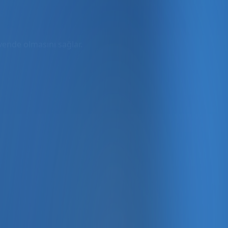
üvende olmasını sağlar.
rmda
ler dahil