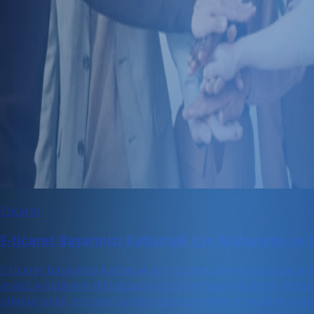
Eticaret
E-ticaret Başarınızı Katlamak için Muhasebe ve D
E-ticaret başarınızı katlamak için muhasebe ve dijital pazarla
analiz araçlarının dijital pazarlama kampanyalarınızın etkin
odaklanarak, e-ticaret işinizi optimize etmenin yollarını öğr