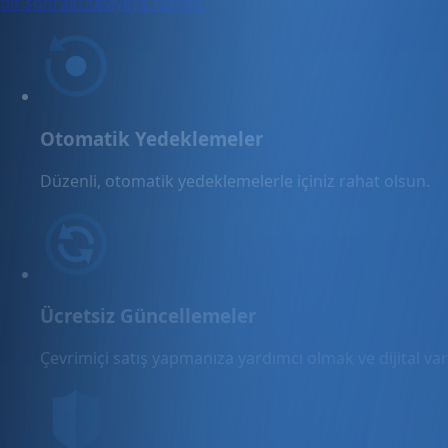
bir sonraki seviyeye taşıyın.
Otomatik Yedeklemeler
Düzenli, otomatik yedeklemelerle içiniz rahat olsun.
Ücretsiz Güncellemeler
Çevrimiçi satış yapmanıza yardımcı olmak ve dijital varl