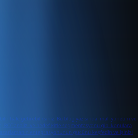
bilir hale getirebilirsiniz. Bu blog yazısında, mali yönetim ve
me, ROI analizi ve hedef kitle segmentasyonu gibi konulara
tal pazarlamanın entegrasyonunun gücünü keşfedin ve işinizi