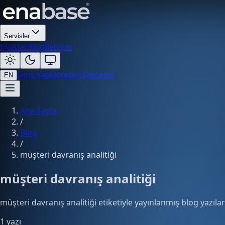
Servisler
Fiyatlar
Blog
İletişim
Giriş Yap
Ücretsiz Deneyin
EN
Ana Sayfa
/
Blog
/
müşteri davranış analitiği
müşteri davranış analitiği
müşteri davranış analitiği etiketiyle yayınlanmış blog yazılar
1 yazı