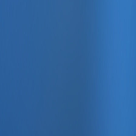
, e-fatura ve Enabase Online ile aynı panelde yönetin.