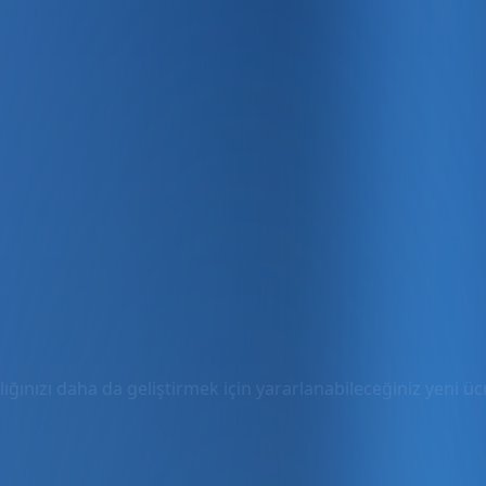
ığınızı daha da geliştirmek için yararlanabileceğiniz yeni ücre