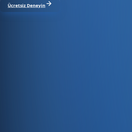
Ücretsiz Deneyin
Satıştan tahsilata, tek platform.
Pazaryeri, web mağaza, kasa ve bayi kanallarınızı stok, cari
Hesap oluştur
Ürün
Servisler
Kaynaklar
Ürün
Özellikler
Fiyatlandırma