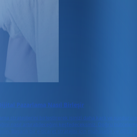
ijital Pazarlama Nasıl Birleşir
ma stratejilerini birleştirerek işinizi daha karlı ve sürdürüle
liğini nasıl artırabileceğini keşfedeceksiniz. Doğru bütçele
enin. Başarılı bir e-ticaret stratejisi için muhasebe ve diji