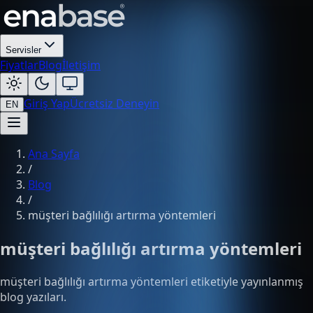
Servisler
Fiyatlar
Blog
İletişim
Giriş Yap
Ücretsiz Deneyin
EN
Ana Sayfa
/
Blog
/
müşteri bağlılığı artırma yöntemleri
müşteri bağlılığı artırma yöntemleri
müşteri bağlılığı artırma yöntemleri etiketiyle yayınlanmış
blog yazıları.