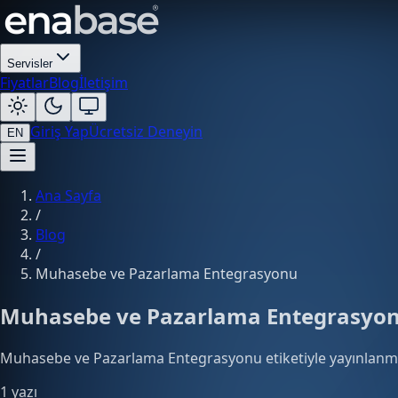
Servisler
Fiyatlar
Blog
İletişim
Giriş Yap
Ücretsiz Deneyin
EN
Ana Sayfa
/
Blog
/
Muhasebe ve Pazarlama Entegrasyonu
Muhasebe ve Pazarlama Entegrasyo
Muhasebe ve Pazarlama Entegrasyonu etiketiyle yayınlanmış
1 yazı