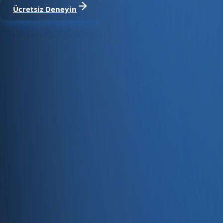
Ücretsiz Deneyin
Satıştan tahsilata, tek platform.
Pazaryeri, web mağaza, kasa ve bayi kanallarınızı stok, cari
Hesap oluştur
Ürün
Servisler
Kaynaklar
Ürün
Özellikler
Fiyatlandırma