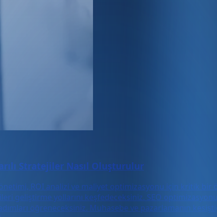
lı Stratejiler Nasıl Oluşturulur
etimi, ROI analizi ve maliyet optimizasyonu için kritik bir 
atejileri geliştirme yollarını keşfedeceksiniz. SEO optimiza
n adımları öğreneceksiniz. Muhasebe ve pazarlamanın kesişti