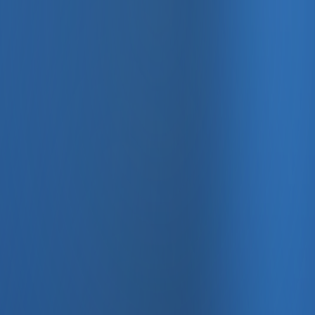
, e-fatura ve Enabase Online ile aynı panelde yönetin.