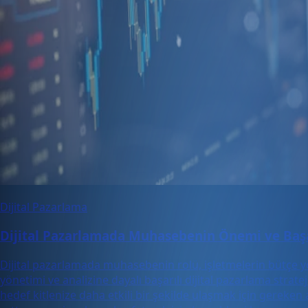
Dijital Pazarlama
Dijital Pazarlamada Muhasebenin Önemi ve Başarı
Dijital pazarlamada muhasebenin rolü, işletmelerin bütçe yön
yönetimi ve analizine dayalı başarılı dijital pazarlama str
hedef kitlenize daha etkili bir şekilde ulaşmak için gereke