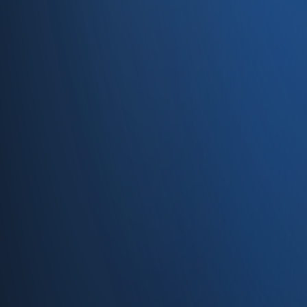
Caferağa, Şifa Sk No: 19
34710 Kadıköy/İstanbul
0850 840 45 20
info@enabase.com