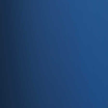
Entegrasyonlar
Servisler
E-Ticaret
Hızlı Satış
Bayi & Toptan
Ön Muhasebe
Web Site
Kaynaklar
Blog
Site haritası
İletişim
SSS
Hakkımızda
İletişim
İletişim