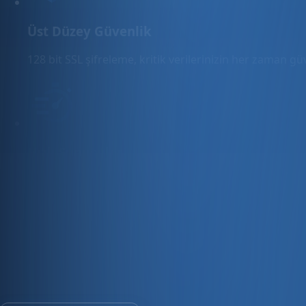
Üst Düzey Güvenlik
128 bit SSL şifreleme, kritik verilerinizin her zaman g
Hızlı Sunucular
Hızlı ve PCI uyumlu e-ticaret barındırma sunuyoruz.
E-ticaret ve ön muhasebe tek platfo
30 gün ücretsiz deneyin · Kredi kartı gerekmez · Tüm modül