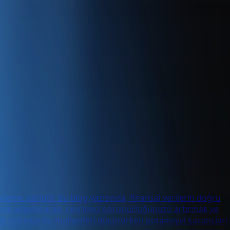
öneme sahiptir. Bu blog yazısında, finansal verilerin doğru
syonuna odaklanarak, çevrimiçi görünürlüğünüzü artırmak ve
ği noktalarda, maliyetleri düşürürken potansiyel kazançları