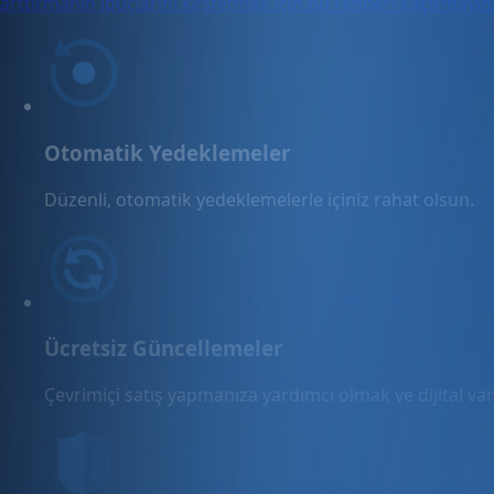
arttırmanın ipuçlarını keşfetmek için bu rehberi kaçırmayın
Otomatik Yedeklemeler
Düzenli, otomatik yedeklemelerle içiniz rahat olsun.
Ücretsiz Güncellemeler
Çevrimiçi satış yapmanıza yardımcı olmak ve dijital varl