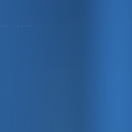
üvende olmasını sağlar.
rmda
ler dahil