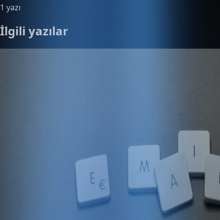
1 yazı
İlgili yazılar