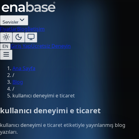
Servisler
Fiyatlar
Blog
İletişim
Giriş Yap
Ücretsiz Deneyin
EN
Ana Sayfa
/
Blog
/
kullanıcı deneyimi e ticaret
kullanıcı deneyimi e ticaret
kullanıcı deneyimi e ticaret etiketiyle yayınlanmış blog
yazıları.