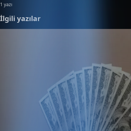
1 yazı
İlgili yazılar