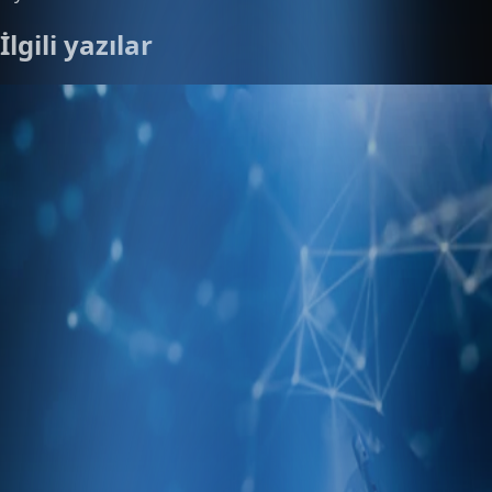
İlgili yazılar