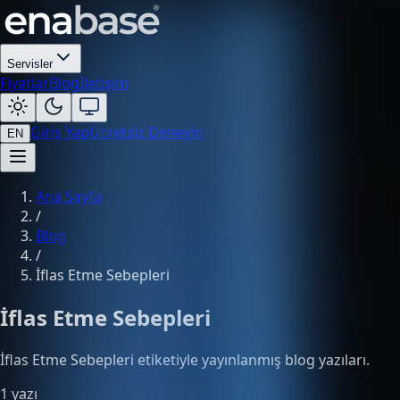
Servisler
Fiyatlar
Blog
İletişim
Giriş Yap
Ücretsiz Deneyin
EN
Ana Sayfa
/
Blog
/
İflas Etme Sebepleri
İflas Etme Sebepleri
İflas Etme Sebepleri etiketiyle yayınlanmış blog yazıları.
1 yazı