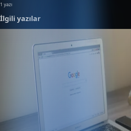
1 yazı
İlgili yazılar