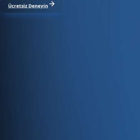
Ücretsiz Deneyin
Satıştan tahsilata, tek platform.
Pazaryeri, web mağaza, kasa ve bayi kanallarınızı stok, cari
Hesap oluştur
Ürün
Servisler
Kaynaklar
Ürün
Özellikler
Fiyatlandırma