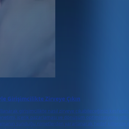
le Girişimcilikte Zirveye Çıkın
llanarak girişimcilikte nasıl zirveye çıkabileceğinizi keşfedin
önetimi, içerik pazarlaması ve dönüşüm optimizasyonu gibi ö
amanın sunduğu nimetlerden yararlanarak hedef kitlenize etkil