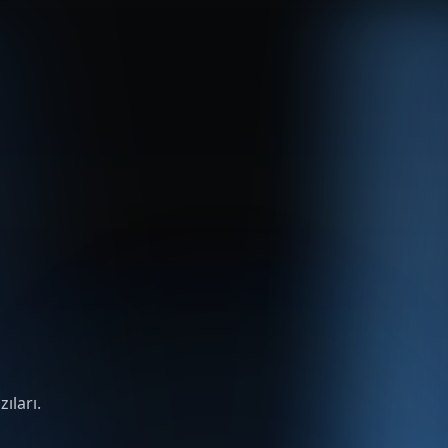
ıları.