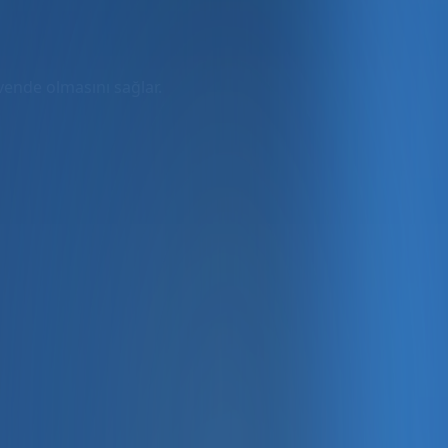
üvende olmasını sağlar.
rmda
ler dahil