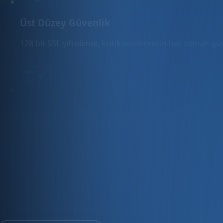
Üst Düzey Güvenlik
128 bit SSL şifreleme, kritik verilerinizin her zaman g
Hızlı Sunucular
Hızlı ve PCI uyumlu e-ticaret barındırma sunuyoruz.
E-ticaret ve ön muhasebe tek platfo
30 gün ücretsiz deneyin · Kredi kartı gerekmez · Tüm modül