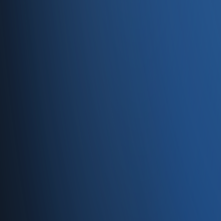
Entegrasyonlar
Servisler
E-Ticaret
Hızlı Satış
Bayi & Toptan
Ön Muhasebe
Web Site
Kaynaklar
Blog
Site haritası
İletişim
SSS
Hakkımızda
İletişim
İletişim