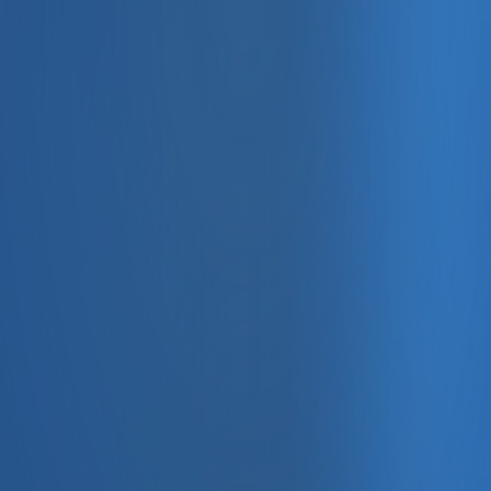
, e-fatura ve Enabase Online ile aynı panelde yönetin.