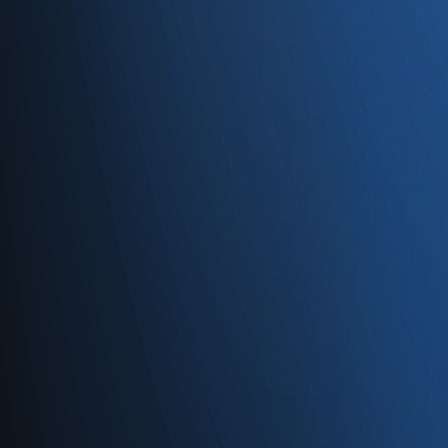
Caferağa, Şifa Sk No: 19
34710 Kadıköy/İstanbul
0850 840 45 20
info@enabase.com