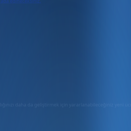
urada edineceksiniz.
ığınızı daha da geliştirmek için yararlanabileceğiniz yeni ücre