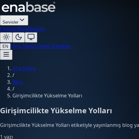
Servisler
Fiyatlar
Blog
İletişim
Giriş Yap
Ücretsiz Deneyin
EN
Ana Sayfa
/
Blog
/
Girişimcilikte Yükselme Yolları
Girişimcilikte Yükselme Yolları
Girişimcilikte Yükselme Yolları etiketiyle yayınlanmış blog yaz
1 yazı