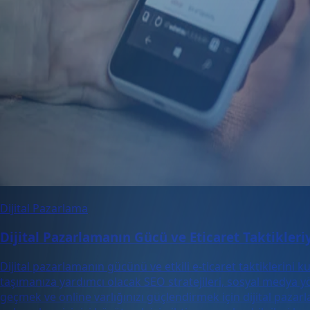
Dijital Pazarlama
Dijital Pazarlamanın Gücü ve Eticaret Taktikleriy
Dijital pazarlamanın gücünü ve etkili e-ticaret taktiklerini ku
taşımanıza yardımcı olacak SEO stratejileri, sosyal medya y
geçmek ve online varlığınızı güçlendirmek için dijital pazarl