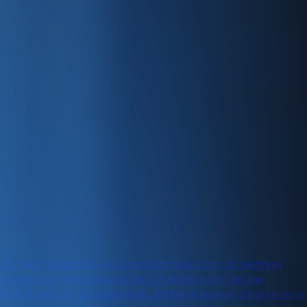
. Bu blog yazısında, e-ticaret işletmenizi bir üst seviyeye
nemli ipuçlarını bulacaksınız. Rakiplerinizin önüne
i bir şekilde ulaşabilirsiniz. Dijital dünyanın dinamiklerini