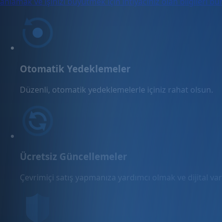
anlamak ve işinizi büyütmek için ihtiyacınız olan bilgileri b
Otomatik Yedeklemeler
Düzenli, otomatik yedeklemelerle içiniz rahat olsun.
Ücretsiz Güncellemeler
Çevrimiçi satış yapmanıza yardımcı olmak ve dijital varl