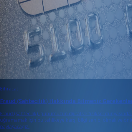
Eihracat
Fraud (Sahtecilik) Hakkında Bilmeniz Gerekenler:
Fraud (sahtecilik), günümüzün dijital ve fiziksel dünyasında 
uğramamak için bu tehlikeye karşı bilgi sahibi olmalı ve önl
paylaşacağız.