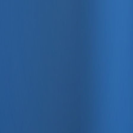
, e-fatura ve Enabase Online ile aynı panelde yönetin.