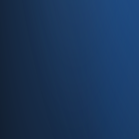
Caferağa, Şifa Sk No: 19
34710 Kadıköy/İstanbul
0850 840 45 20
info@enabase.com