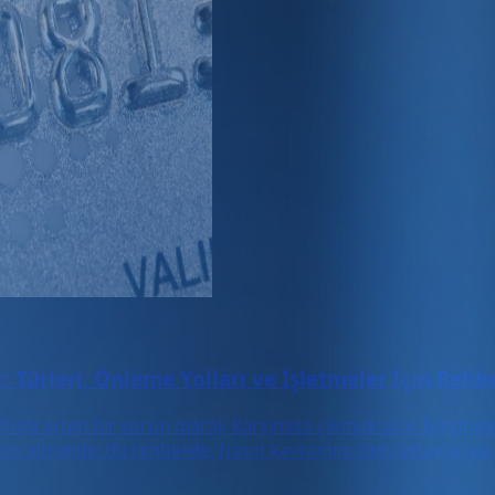
 Türleri, Önleme Yolları ve İşletmeler İçin Rehb
hızla artan bir sorun olarak karşımıza çıkmaktadır. İşletmele
em almalıdır. Bu rehberde, fraud kavramını tüm detaylarıyla e