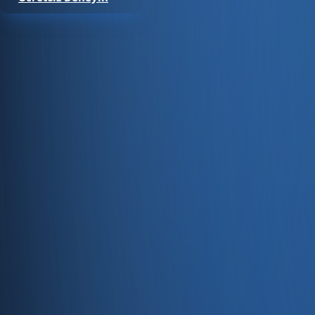
Satıştan tahsilata, tek platform.
Pazaryeri, web mağaza, kasa ve bayi kanallarınızı stok, cari
Hesap oluştur
Ürün
Servisler
Kaynaklar
Ürün
Özellikler
Fiyatlandırma
Entegrasyonlar