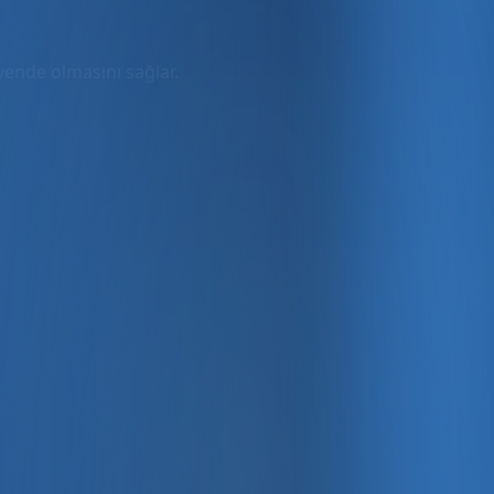
üvende olmasını sağlar.
rmda
ler dahil