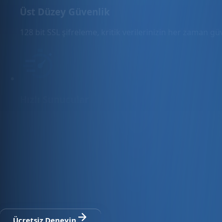
Üst Düzey Güvenlik
128 bit SSL şifreleme, kritik verilerinizin her zaman g
Hızlı Sunucular
Hızlı ve PCI uyumlu e-ticaret barındırma sunuyoruz.
E-ticaret ve ön muhasebe tek platfo
30 gün ücretsiz deneyin · Kredi kartı gerekmez · Tüm modül
Ücretsiz Deneyin