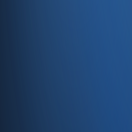
Servisler
E-Ticaret
Hızlı Satış
Bayi & Toptan
Ön Muhasebe
Web Site
Kaynaklar
Blog
Site haritası
İletişim
SSS
Hakkımızda
İletişim
İletişim