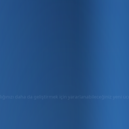
ığınızı daha da geliştirmek için yararlanabileceğiniz yeni ücre