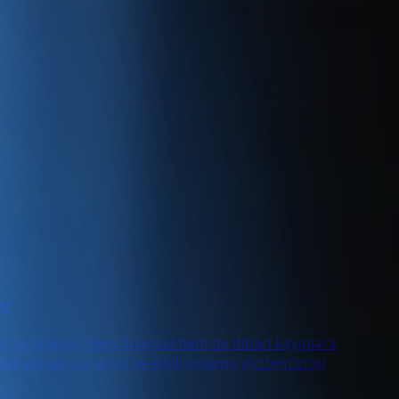
er
r ve bireyler, hem finansal hem de itibari kayıplara
le alacak, türlerini ve etkili önleme yöntemlerini