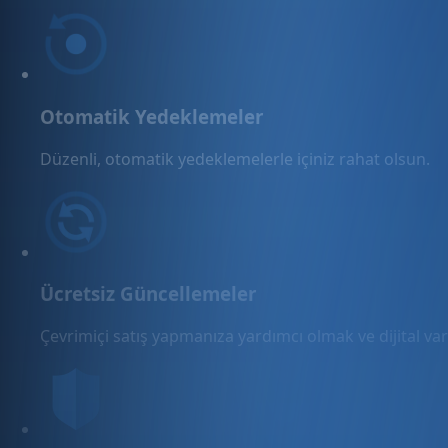
Otomatik Yedeklemeler
Düzenli, otomatik yedeklemelerle içiniz rahat olsun.
Ücretsiz Güncellemeler
Çevrimiçi satış yapmanıza yardımcı olmak ve dijital varl