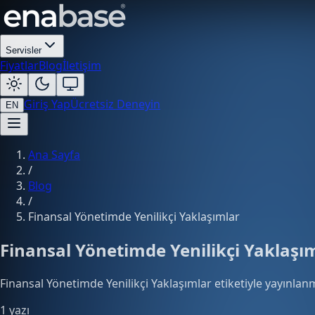
Servisler
Fiyatlar
Blog
İletişim
Giriş Yap
Ücretsiz Deneyin
EN
Ana Sayfa
/
Blog
/
Finansal Yönetimde Yenilikçi Yaklaşımlar
Finansal Yönetimde Yenilikçi Yaklaşı
Finansal Yönetimde Yenilikçi Yaklaşımlar etiketiyle yayınlanm
1 yazı