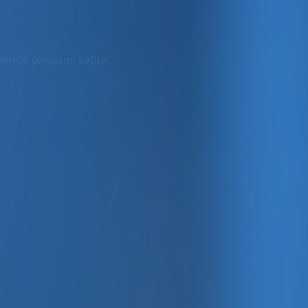
üvende olmasını sağlar.
rmda
ler dahil