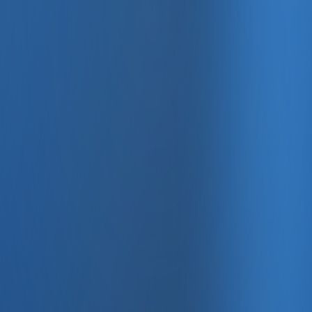
, e-fatura ve Enabase Online ile aynı panelde yönetin.