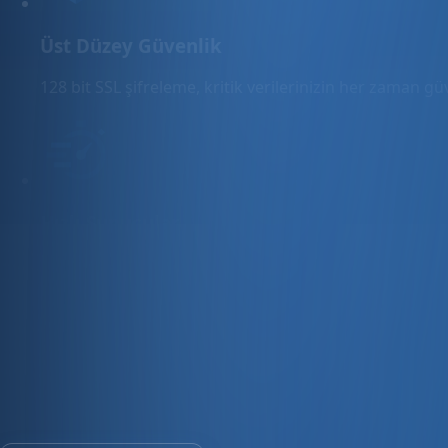
Üst Düzey Güvenlik
128 bit SSL şifreleme, kritik verilerinizin her zaman g
Hızlı Sunucular
Hızlı ve PCI uyumlu e-ticaret barındırma sunuyoruz.
E-ticaret ve ön muhasebe tek platfo
30 gün ücretsiz deneyin · Kredi kartı gerekmez · Tüm modül