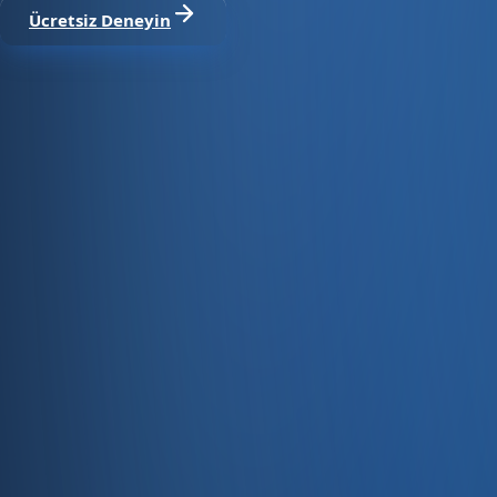
Ücretsiz Deneyin
Satıştan tahsilata, tek platform.
Pazaryeri, web mağaza, kasa ve bayi kanallarınızı stok, cari
Hesap oluştur
Ürün
Servisler
Kaynaklar
Ürün
Özellikler
Fiyatlandırma