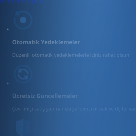
bir adım öne geçin.
Otomatik Yedeklemeler
Düzenli, otomatik yedeklemelerle içiniz rahat olsun.
Ücretsiz Güncellemeler
Çevrimiçi satış yapmanıza yardımcı olmak ve dijital varl