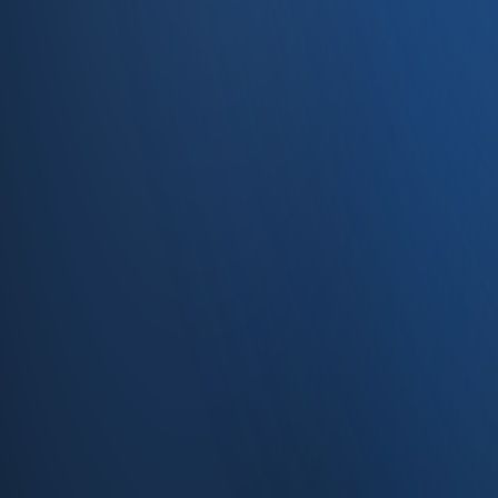
Caferağa, Şifa Sk No: 19
34710 Kadıköy/İstanbul
0850 840 45 20
info@enabase.com