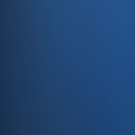
Entegrasyonlar
Servisler
E-Ticaret
Hızlı Satış
Bayi & Toptan
Ön Muhasebe
Web Site
Kaynaklar
Blog
Site haritası
İletişim
SSS
Hakkımızda
İletişim
İletişim