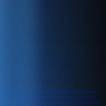
aşlayan girişimcilerin sıkça yaptığı muhasebe hatalarını
 nasıl optimize edebileceğinizi ve verimliliği artırarak
ler ve modern teknolojilerin sunduğu avantajlarla işinizde