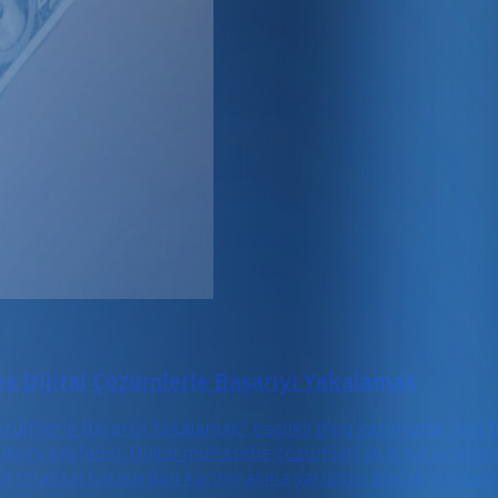
ve Dijital Çözümlerle Başarıyı Yakalamak
zümlerle Başarıyı Yakalamak" başlıklı blog yazımızda, yeni b
rini keşfedin. Dijital muhasebe çözümleri ile iş süreçlerinizi
rin finansal hatalardan kaçınmasına yardımcı olacak strateji