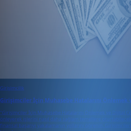
Girişimcilik
Girişimciler İçin Muhasebe Hatalarını Önlemek 
"Girişimciler İçin Muhasebe Hatalarını Önlemek ve Dijital Çö
önleyerek işlerini nasıl daha sağlam temellere oturtabilecekle
finansal başarıyı yakalamanın yollarını öğrenin. Girişimcile