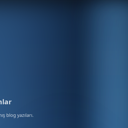
mlar
ış blog yazıları.