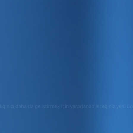
ığınızı daha da geliştirmek için yararlanabileceğiniz yeni ücre