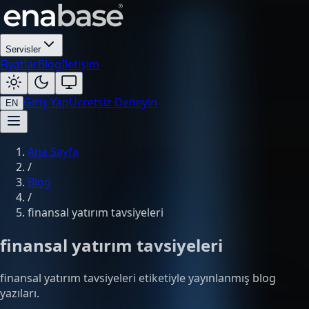
Servisler
Fiyatlar
Blog
İletişim
Giriş Yap
Ücretsiz Deneyin
EN
Ana Sayfa
/
Blog
/
finansal yatırım tavsiyeleri
finansal yatırım tavsiyeleri
finansal yatırım tavsiyeleri etiketiyle yayınlanmış blog
yazıları.