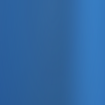
, e-fatura ve Enabase Online ile aynı panelde yönetin.