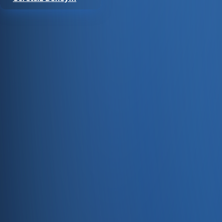
Satıştan tahsilata, tek platform.
Pazaryeri, web mağaza, kasa ve bayi kanallarınızı stok, cari
Hesap oluştur
Ürün
Servisler
Kaynaklar
Ürün
Özellikler
Fiyatlandırma
Entegrasyonlar