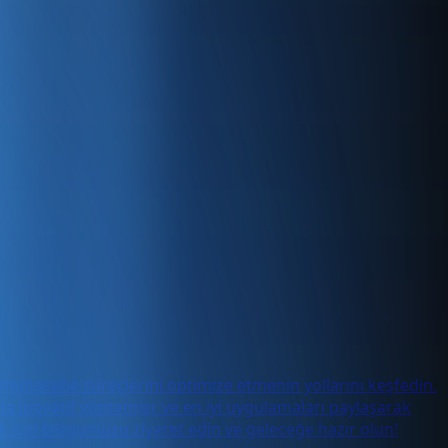
n muhasebe süreçlerini optimize etmenin yollarını keşfedin.
da inovatif yöntemler ve en iyi uygulamaları paylaşarak
 için blogumuzu ziyaret edin ve geleceğe hazır olun!