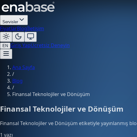
Servisler
Fiyatlar
Blog
İletişim
Giriş Yap
Ücretsiz Deneyin
EN
Ana Sayfa
/
Blog
/
Finansal Teknolojiler ve Dönüşüm
Finansal Teknolojiler ve Dönüşüm
Finansal Teknolojiler ve Dönüşüm etiketiyle yayınlanmış blog
1 yazı