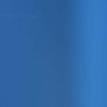
üvende olmasını sağlar.
rmda
ler dahil