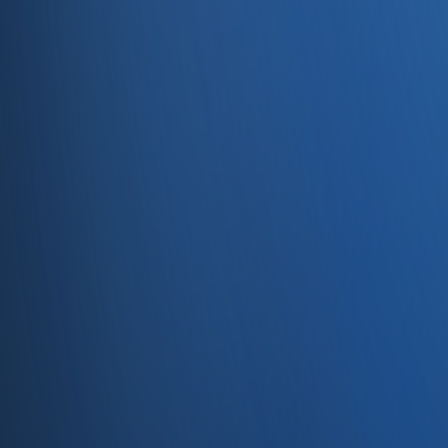
Servisler
E-Ticaret
Hızlı Satış
Bayi & Toptan
Ön Muhasebe
Web Site
Kaynaklar
Blog
Site haritası
İletişim
SSS
Hakkımızda
İletişim
İletişim