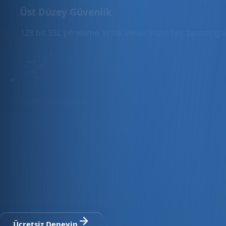
Üst Düzey Güvenlik
128 bit SSL şifreleme, kritik verilerinizin her zaman g
Hızlı Sunucular
Hızlı ve PCI uyumlu e-ticaret barındırma sunuyoruz.
E-ticaret ve ön muhasebe tek platfo
30 gün ücretsiz deneyin · Kredi kartı gerekmez · Tüm modül
Ücretsiz Deneyin