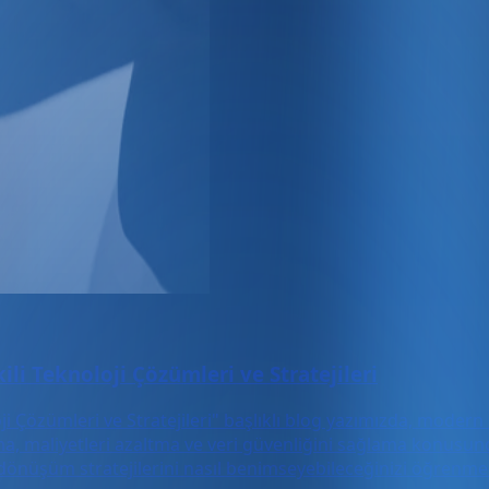
li Teknoloji Çözümleri ve Stratejileri
ji Çözümleri ve Stratejileri" başlıklı blog yazımızda, moder
rma, maliyetleri azaltma ve veri güvenliğini sağlama konusun
dönüşüm stratejilerini nasıl benimseyebileceğinizi öğrenmek