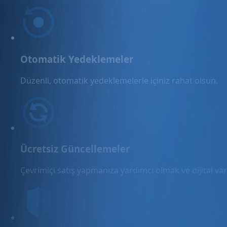
Otomatik Yedeklemeler
Düzenli, otomatik yedeklemelerle içiniz rahat olsun.
Ücretsiz Güncellemeler
Çevrimiçi satış yapmanıza yardımcı olmak ve dijital varl