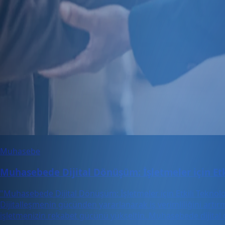
Muhasebe
Muhasebede Dijital Dönüşüm: İşletmeler için Etki
"Muhasebede Dijital Dönüşüm: İşletmeler için Etkili Teknolo
Dijitalleşmenin gücünden yararlanarak iş verimliliğini artı
işletmenizin rekabet gücünü yükseltin. Muhasebede dijital 