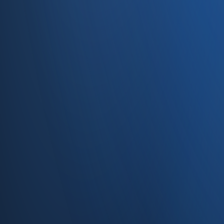
Caferağa, Şifa Sk No: 19
34710 Kadıköy/İstanbul
0850 840 45 20
info@enabase.com