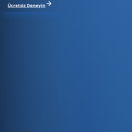
Ücretsiz Deneyin
Satıştan tahsilata, tek platform.
Pazaryeri, web mağaza, kasa ve bayi kanallarınızı stok, cari
Hesap oluştur
Ürün
Servisler
Kaynaklar
Ürün
Özellikler
Fiyatlandırma