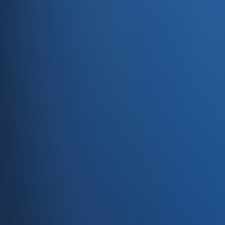
Entegrasyonlar
Servisler
E-Ticaret
Hızlı Satış
Bayi & Toptan
Ön Muhasebe
Web Site
Kaynaklar
Blog
Site haritası
İletişim
SSS
Hakkımızda
İletişim
İletişim