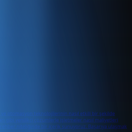
ve otomasyon teknolojilerinin nasıl etkili bir şekilde
ı gibi yenilikçi çözümlerle işletmeler nasıl maliyetleri
 rehber niteliğinde bir içerik sunuyoruz. Başarıya ulaşmak