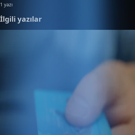
1 yazı
İlgili yazılar