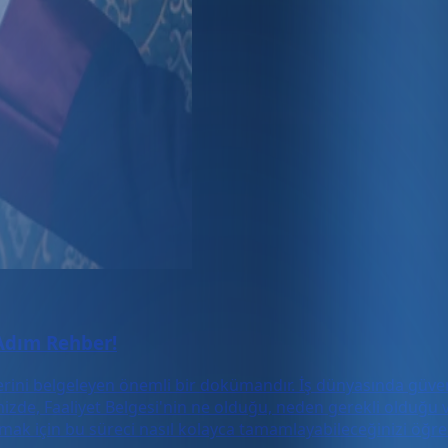
 Adım Rehber!
tlerini belgeleyen önemli bir dokümandır. İş dünyasında güveni
izde, Faaliyet Belgesi'nin ne olduğu, neden gerekli olduğu v
ılamak için bu süreci nasıl kolayca tamamlayabileceğinizi öğre