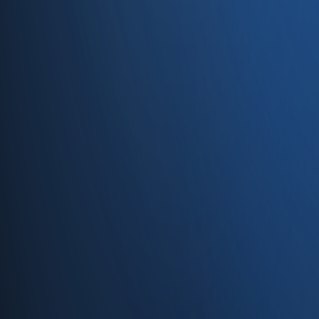
Caferağa, Şifa Sk No: 19
34710 Kadıköy/İstanbul
0850 840 45 20
info@enabase.com