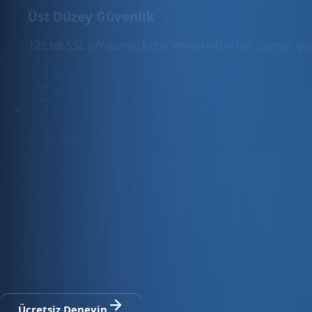
Üst Düzey Güvenlik
128 bit SSL şifreleme, kritik verilerinizin her zaman g
Hızlı Sunucular
Hızlı ve PCI uyumlu e-ticaret barındırma sunuyoruz.
E-ticaret ve ön muhasebe tek platfo
30 gün ücretsiz deneyin · Kredi kartı gerekmez · Tüm modül
Ücretsiz Deneyin