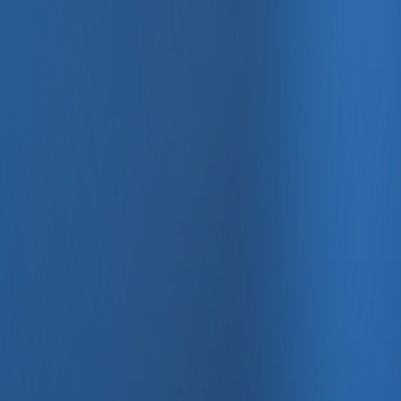
, e-fatura ve Enabase Online ile aynı panelde yönetin.