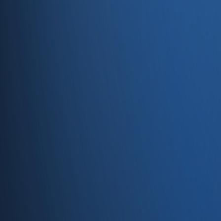
Servisler
E-Ticaret
Hızlı Satış
Bayi & Toptan
Ön Muhasebe
Web Site
Kaynaklar
Blog
Site haritası
İletişim
SSS
Hakkımızda
İletişim
İletişim