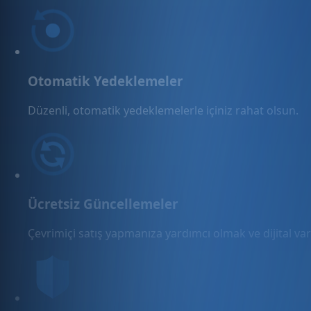
Otomatik Yedeklemeler
Düzenli, otomatik yedeklemelerle içiniz rahat olsun.
Ücretsiz Güncellemeler
Çevrimiçi satış yapmanıza yardımcı olmak ve dijital varl