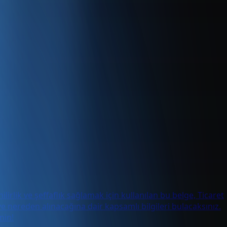
lirlik ve şeffaflık sağlamak için kullanılan bu belge, Ticaret
e nereden alınacağına dair kapsamlı bilgileri bulacaksınız.
nin!