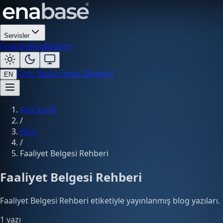
Servisler
Fiyatlar
Blog
İletişim
Giriş Yap
Ücretsiz Deneyin
EN
Ana Sayfa
/
Blog
/
Faaliyet Belgesi Rehberi
Faaliyet Belgesi Rehberi
Faaliyet Belgesi Rehberi etiketiyle yayınlanmış blog yazıları.
1 yazı