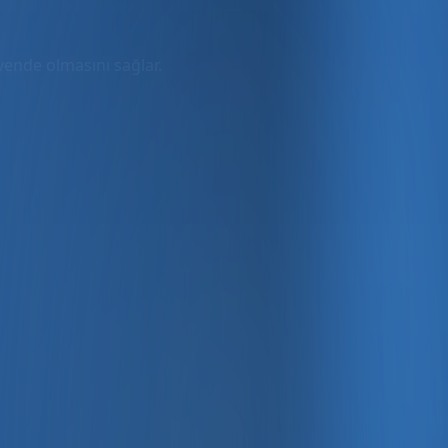
üvende olmasını sağlar.
rmda
ler dahil