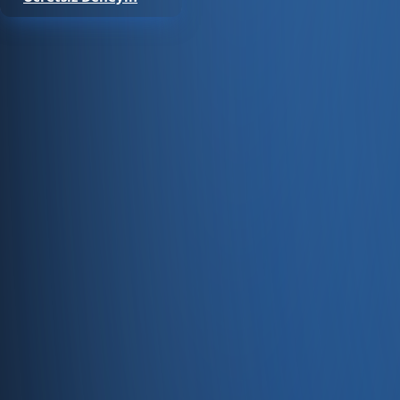
Satıştan tahsilata, tek platform.
Pazaryeri, web mağaza, kasa ve bayi kanallarınızı stok, cari
Hesap oluştur
Ürün
Servisler
Kaynaklar
Ürün
Özellikler
Fiyatlandırma
Entegrasyonlar