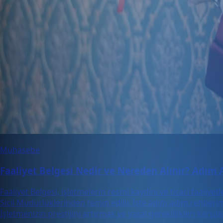
Muhasebe
Faaliyet Belgesi Nedir ve Nereden Alınır? Adım
Faaliyet Belgesi, işletmelerin resmî kaydını ve ticari faaliye
Sicil Müdürlüklerinden temin edilir. İşte adım adım rehberim
İşletmenizin prestijini artırmak ve yasal gereklilikleri karş