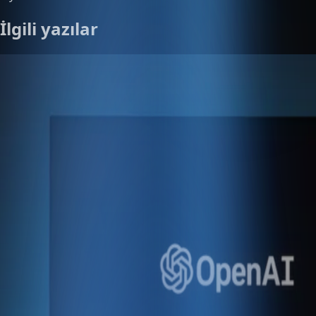
İlgili yazılar