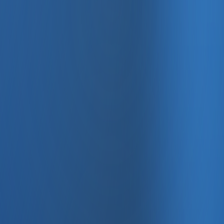
, e-fatura ve Enabase Online ile aynı panelde yönetin.