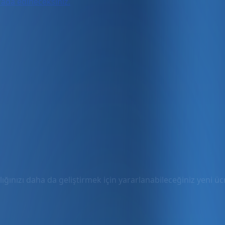
urada edineceksiniz.
ığınızı daha da geliştirmek için yararlanabileceğiniz yeni ücre