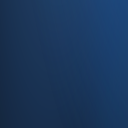
Caferağa, Şifa Sk No: 19
34710 Kadıköy/İstanbul
0850 840 45 20
info@enabase.com