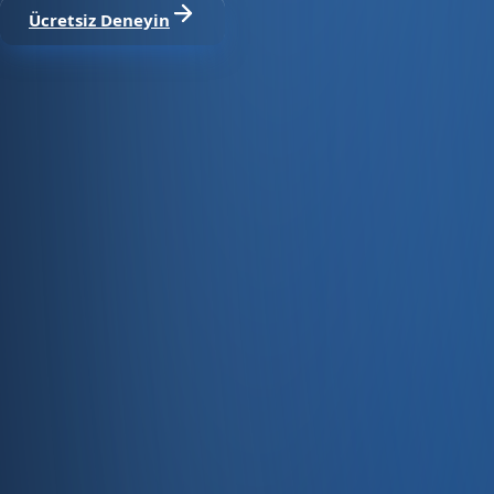
Ücretsiz Deneyin
Satıştan tahsilata, tek platform.
Pazaryeri, web mağaza, kasa ve bayi kanallarınızı stok, cari
Hesap oluştur
Ürün
Servisler
Kaynaklar
Ürün
Özellikler
Fiyatlandırma