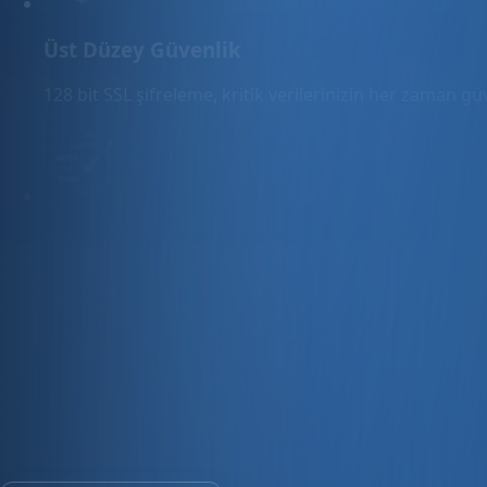
Üst Düzey Güvenlik
128 bit SSL şifreleme, kritik verilerinizin her zaman g
Hızlı Sunucular
Hızlı ve PCI uyumlu e-ticaret barındırma sunuyoruz.
E-ticaret ve ön muhasebe tek platfo
30 gün ücretsiz deneyin · Kredi kartı gerekmez · Tüm modül