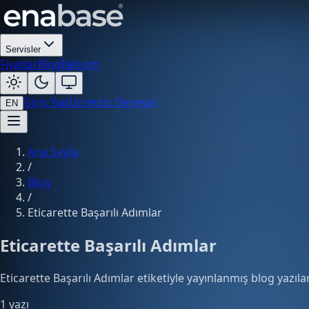
Servisler
Fiyatlar
Blog
İletişim
Giriş Yap
Ücretsiz Deneyin
EN
Ana Sayfa
/
Blog
/
Eticarette Başarılı Adımlar
Eticarette Başarılı Adımlar
Eticarette Başarılı Adımlar etiketiyle yayınlanmış blog yazılar
1 yazı