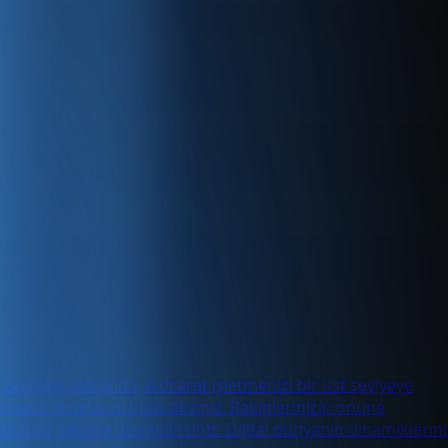
. Bu blog yazısında, e-ticaret işletmenizi bir üst seviyeye
nemli ipuçlarını bulacaksınız. Rakiplerinizin önüne
i bir şekilde ulaşabilirsiniz. Dijital dünyanın dinamiklerini