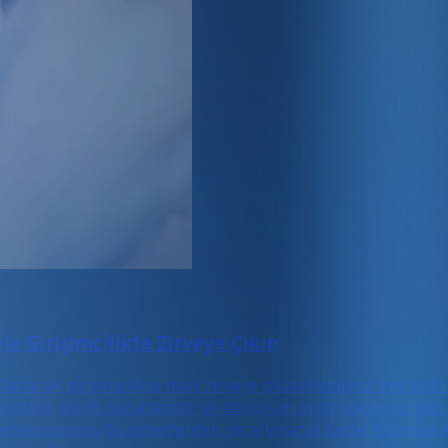
le Girişimcilikte Zirveye Çıkın
llanarak girişimcilikte nasıl zirveye çıkabileceğinizi keşfedin
önetimi, içerik pazarlaması ve dönüşüm optimizasyonu gibi ö
amanın sunduğu nimetlerden yararlanarak hedef kitlenize etkil