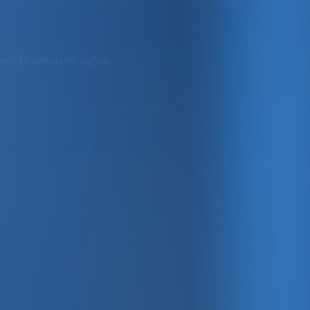
üvende olmasını sağlar.
rmda
ler dahil