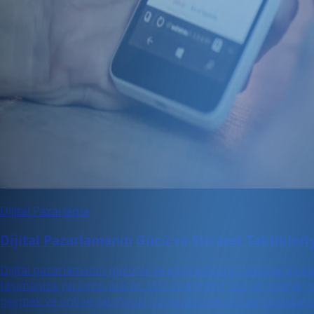
Dijital Pazarlama
Dijital Pazarlamanın Gücü ve Eticaret Taktikleriy
Dijital pazarlamanın gücünü ve etkili e-ticaret taktiklerini ku
taşımanıza yardımcı olacak SEO stratejileri, sosyal medya y
geçmek ve online varlığınızı güçlendirmek için dijital pazarl