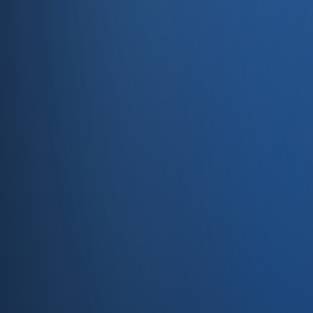
Entegrasyonlar
Servisler
E-Ticaret
Hızlı Satış
Bayi & Toptan
Ön Muhasebe
Web Site
Kaynaklar
Blog
Site haritası
İletişim
SSS
Hakkımızda
İletişim
İletişim