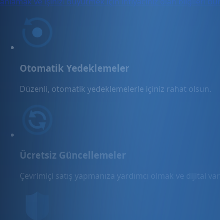
anlamak ve işinizi büyütmek için ihtiyacınız olan bilgileri b
Otomatik Yedeklemeler
Düzenli, otomatik yedeklemelerle içiniz rahat olsun.
Ücretsiz Güncellemeler
Çevrimiçi satış yapmanıza yardımcı olmak ve dijital varl