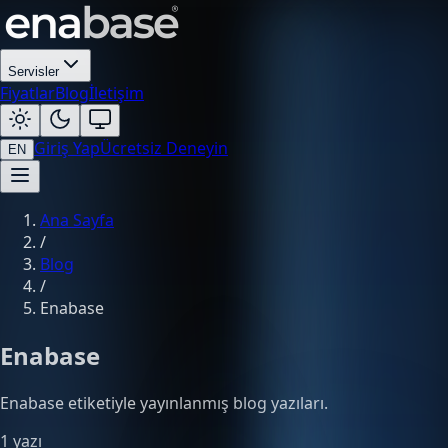
Servisler
Fiyatlar
Blog
İletişim
Giriş Yap
Ücretsiz Deneyin
EN
Ana Sayfa
/
Blog
/
Enabase
Enabase
Enabase etiketiyle yayınlanmış blog yazıları.
1 yazı