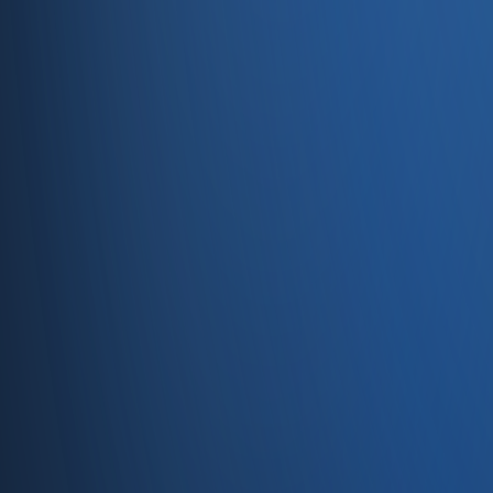
Servisler
E-Ticaret
Hızlı Satış
Bayi & Toptan
Ön Muhasebe
Web Site
Kaynaklar
Blog
Site haritası
İletişim
SSS
Hakkımızda
İletişim
İletişim