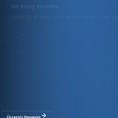
Üst Düzey Güvenlik
128 bit SSL şifreleme, kritik verilerinizin her zaman g
Hızlı Sunucular
Hızlı ve PCI uyumlu e-ticaret barındırma sunuyoruz.
E-ticaret ve ön muhasebe tek platfo
30 gün ücretsiz deneyin · Kredi kartı gerekmez · Tüm modül
Ücretsiz Deneyin