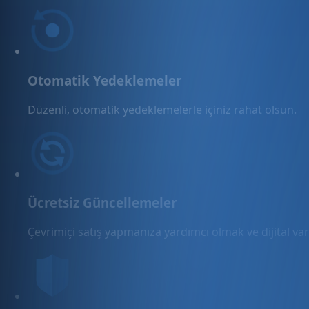
Otomatik Yedeklemeler
Düzenli, otomatik yedeklemelerle içiniz rahat olsun.
Ücretsiz Güncellemeler
Çevrimiçi satış yapmanıza yardımcı olmak ve dijital varl