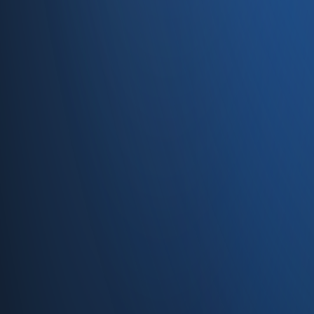
Caferağa, Şifa Sk No: 19
34710 Kadıköy/İstanbul
0850 840 45 20
info@enabase.com