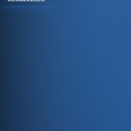
Satıştan tahsilata, tek platform.
Pazaryeri, web mağaza, kasa ve bayi kanallarınızı stok, cari
Hesap oluştur
Ürün
Servisler
Kaynaklar
Ürün
Özellikler
Fiyatlandırma
Entegrasyonlar