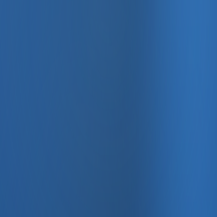
, e-fatura ve Enabase Online ile aynı panelde yönetin.