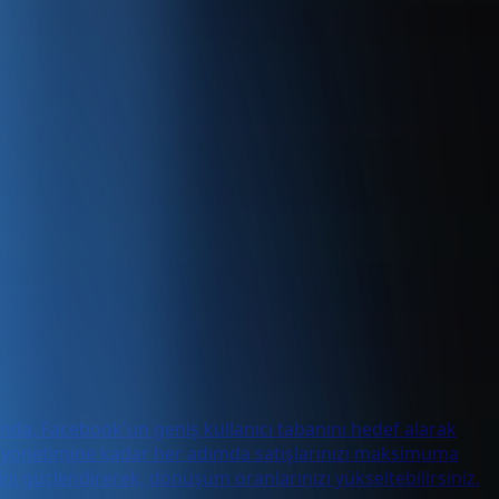
sında, Facebook'un geniş kullanıcı tabanını hedef alarak
lam yönetimine kadar her adımda satışlarınızı maksimuma
ini güçlendirerek, dönüşüm oranlarınızı yükseltebilirsiniz.