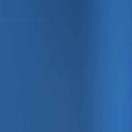
üvende olmasını sağlar.
rmda
ler dahil