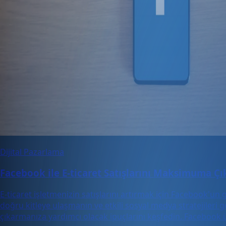
Dijital Pazarlama
Facebook ile E-ticaret Satışlarını Maksimuma Çı
E-ticaret işletmenizin satışlarını artırmak için Facebook'un
doğru kitleye ulaşmanın ve etkili sosyal medya stratejileri
çıkarmanıza yardımcı olacak ipuçlarını keşfedin. Facebook üz