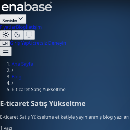
Servisler
Fiyatlar
Blog
İletişim
Giriş Yap
Ücretsiz Deneyin
EN
Ana Sayfa
/
Blog
/
E-ticaret Satış Yükseltme
E-ticaret Satış Yükseltme
E-ticaret Satış Yükseltme etiketiyle yayınlanmış blog yazıları
1 yazı