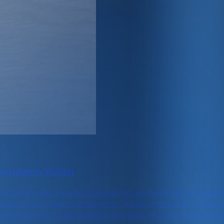
karmanın Yolları
 gücünden nasıl yararlanabileceğinizi keşfedin! Bu blog yazı
 geliştirmenin yollarını anlatıyoruz. İçerik üretiminden rek
erinden marka bilinirliğinizi artırarak ve müşteri etkileşim