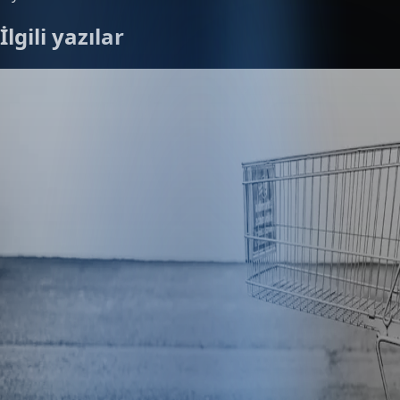
İlgili yazılar