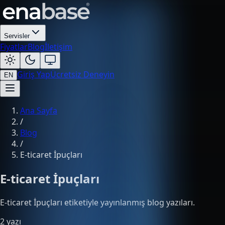
Servisler
Fiyatlar
Blog
İletişim
Giriş Yap
Ücretsiz Deneyin
EN
Ana Sayfa
/
Blog
/
E-ticaret İpuçları
E-ticaret İpuçları
E-ticaret İpuçları etiketiyle yayınlanmış blog yazıları.
2 yazı