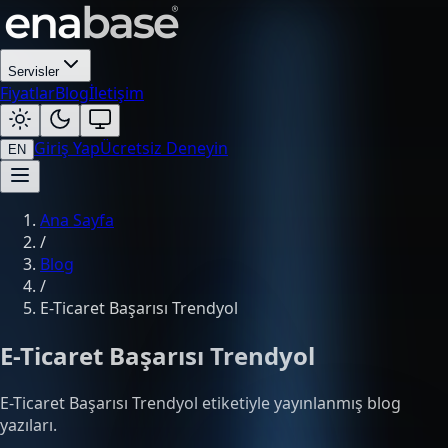
Servisler
Fiyatlar
Blog
İletişim
Giriş Yap
Ücretsiz Deneyin
EN
Ana Sayfa
/
Blog
/
E-Ticaret Başarısı Trendyol
E-Ticaret Başarısı Trendyol
E-Ticaret Başarısı Trendyol etiketiyle yayınlanmış blog
yazıları.