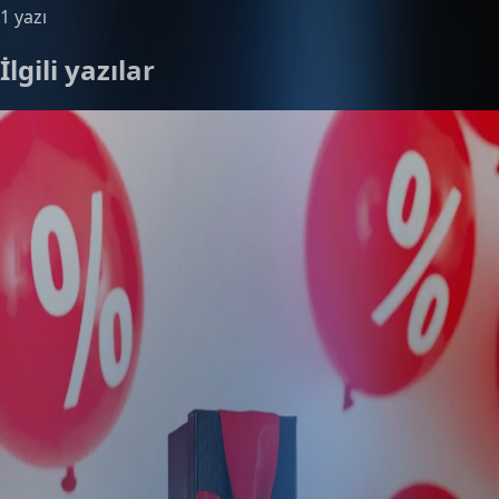
1 yazı
İlgili yazılar