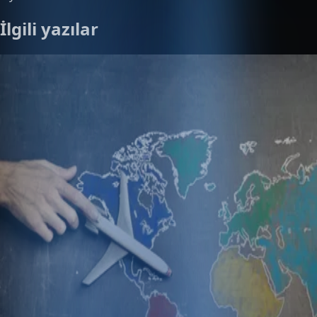
İlgili yazılar