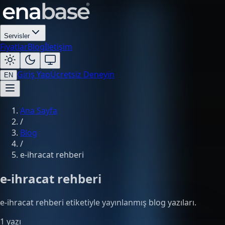
Servisler
Fiyatlar
Blog
İletişim
Giriş Yap
Ücretsiz Deneyin
EN
Ana Sayfa
/
Blog
/
e-ihracat rehberi
e-ihracat rehberi
e-ihracat rehberi etiketiyle yayınlanmış blog yazıları.
1 yazı