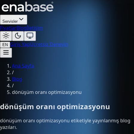
Servisler
Fiyatlar
Blog
İletişim
Giriş Yap
Ücretsiz Deneyin
EN
Ana Sayfa
/
Blog
/
dönüşüm oranı optimizasyonu
dönüşüm oranı optimizasyonu
dönüşüm oranı optimizasyonu etiketiyle yayınlanmış blog
yazıları.