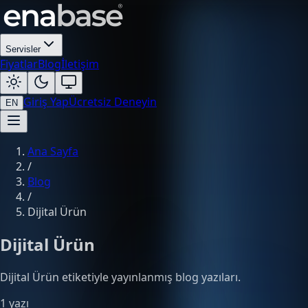
Servisler
Fiyatlar
Blog
İletişim
Giriş Yap
Ücretsiz Deneyin
EN
Ana Sayfa
/
Blog
/
Dijital Ürün
Dijital Ürün
Dijital Ürün etiketiyle yayınlanmış blog yazıları.
1 yazı