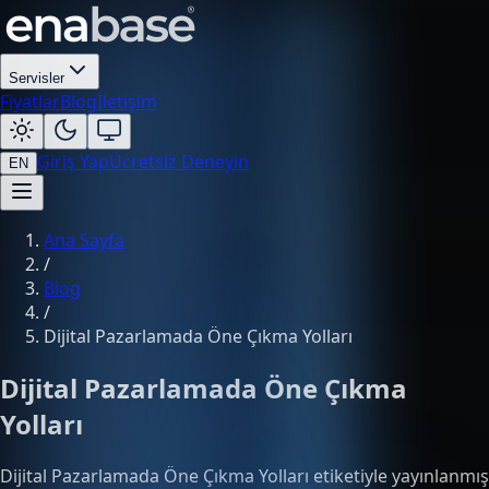
Servisler
Fiyatlar
Blog
İletişim
Giriş Yap
Ücretsiz Deneyin
EN
Ana Sayfa
/
Blog
/
Dijital Pazarlamada Öne Çıkma Yolları
Dijital Pazarlamada Öne Çıkma
Yolları
Dijital Pazarlamada Öne Çıkma Yolları etiketiyle yayınlanmış