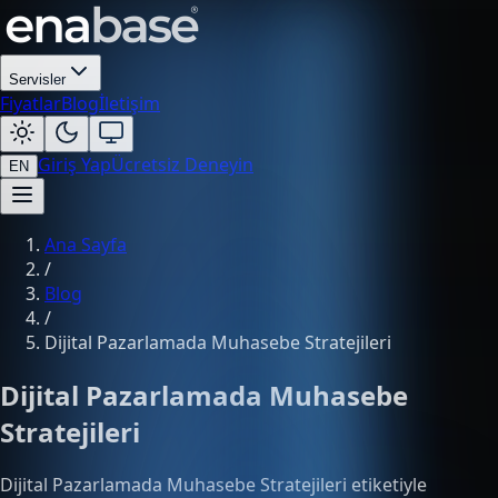
Servisler
Fiyatlar
Blog
İletişim
Giriş Yap
Ücretsiz Deneyin
EN
Ana Sayfa
/
Blog
/
Dijital Pazarlamada Muhasebe Stratejileri
Dijital Pazarlamada Muhasebe
Stratejileri
Dijital Pazarlamada Muhasebe Stratejileri etiketiyle