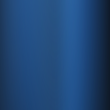
Kaynaklar
Ürün
Özellikler
Fiyatlandırma
Entegrasyonlar
Servisler
E-Ticaret
Hızlı Satış
Bayi & Toptan
Ön Muhasebe
Web Site
Kaynaklar
Blog
Site haritası