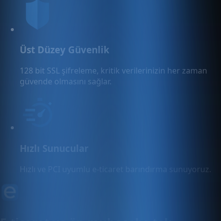
Üst Düzey Güvenlik
128 bit SSL şifreleme, kritik verilerinizin her zaman
güvende olmasını sağlar.
Hızlı Sunucular
Hızlı ve PCI uyumlu e-ticaret barındırma sunuyoruz.