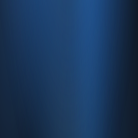
İletişim
SSS
Hakkımızda
İletişim
İletişim
Caferağa, Şifa Sk No: 19
34710 Kadıköy/İstanbul
0850 840 45 20
info@enabase.com