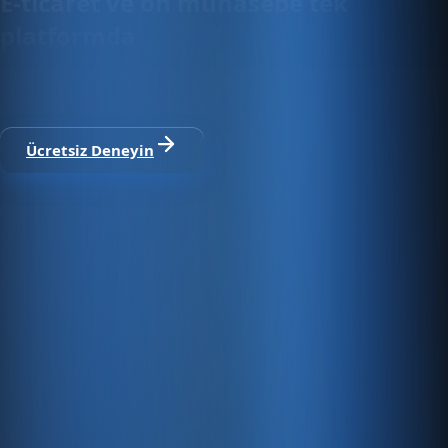
E-ticaret ve ön muhasebe tek
platformda
30 gün ücretsiz deneyin · Kredi kartı gerekmez · Tüm
modüller dahil
Ücretsiz Deneyin
Satıştan tahsilata, tek platform.
Pazaryeri, web mağaza, kasa ve bayi kanallarınızı stok, cari,
e-fatura ve Enabase Online ile aynı panelde yönetin.
Hesap oluştur
Ürün
Servisler