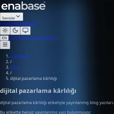
Servisler
Fiyatlar
Blog
İletişim
Giriş Yap
Ücretsiz Deneyin
EN
Ana Sayfa
/
Blog
/
dijital pazarlama kârlılığı
dijital pazarlama kârlılığı
dijital pazarlama kârlılığı etiketiyle yayınlanmış blog yazıları.
Bu etikette henüz yayınlanmış yazı bulunmuyor.