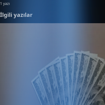
1 yazı
İlgili yazılar