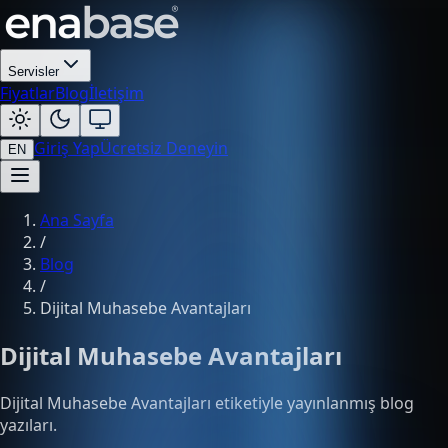
Servisler
Fiyatlar
Blog
İletişim
Giriş Yap
Ücretsiz Deneyin
EN
Ana Sayfa
/
Blog
/
Dijital Muhasebe Avantajları
Dijital Muhasebe Avantajları
Dijital Muhasebe Avantajları etiketiyle yayınlanmış blog
yazıları.