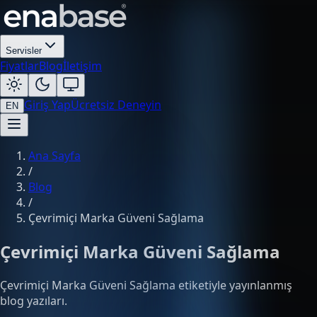
Servisler
Fiyatlar
Blog
İletişim
Giriş Yap
Ücretsiz Deneyin
EN
Ana Sayfa
/
Blog
/
Çevrimiçi Marka Güveni Sağlama
Çevrimiçi Marka Güveni Sağlama
Çevrimiçi Marka Güveni Sağlama etiketiyle yayınlanmış
blog yazıları.