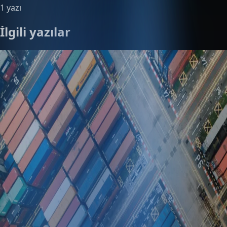
1 yazı
İlgili yazılar