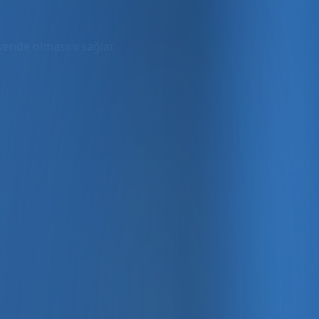
üvende olmasını sağlar.
rmda
ler dahil