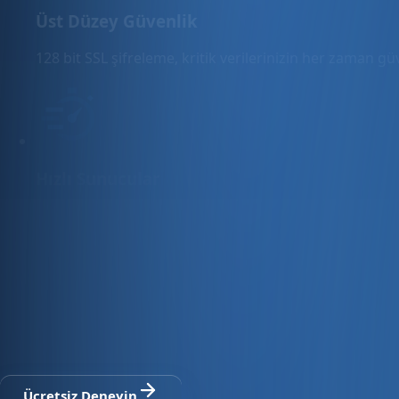
Üst Düzey Güvenlik
128 bit SSL şifreleme, kritik verilerinizin her zaman g
Hızlı Sunucular
Hızlı ve PCI uyumlu e-ticaret barındırma sunuyoruz.
E-ticaret ve ön muhasebe tek platfo
30 gün ücretsiz deneyin · Kredi kartı gerekmez · Tüm modül
Ücretsiz Deneyin