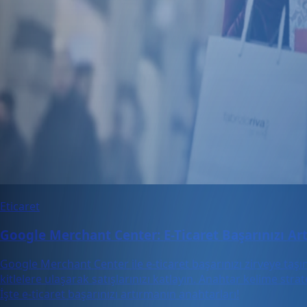
Eticaret
Google Merchant Center: E-Ticaret Başarınızı A
Google Merchant Center ile e-ticaret başarınızı zirveye ta
kitlelere ulaşarak satışlarınızı katlayın. Anahtar kelime str
İşte e-ticaret başarınızı artırmanın anahtarları!