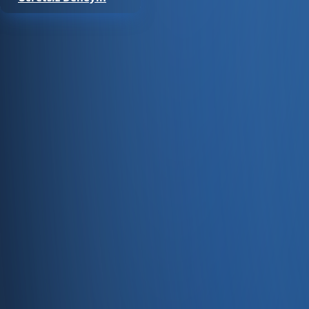
Satıştan tahsilata, tek platform.
Pazaryeri, web mağaza, kasa ve bayi kanallarınızı stok, cari
Hesap oluştur
Ürün
Servisler
Kaynaklar
Ürün
Özellikler
Fiyatlandırma
Entegrasyonlar