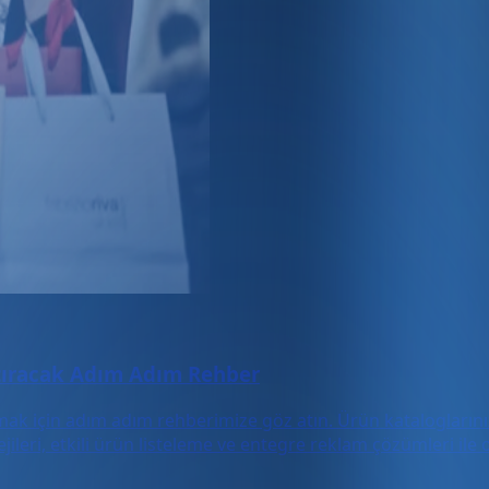
rtıracak Adım Adım Rehber
şımak için adım adım rehberimize göz atın. Ürün katalogları
atejileri, etkili ürün listeleme ve entegre reklam çözümleri i