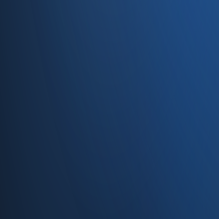
Caferağa, Şifa Sk No: 19
34710 Kadıköy/İstanbul
0850 840 45 20
info@enabase.com