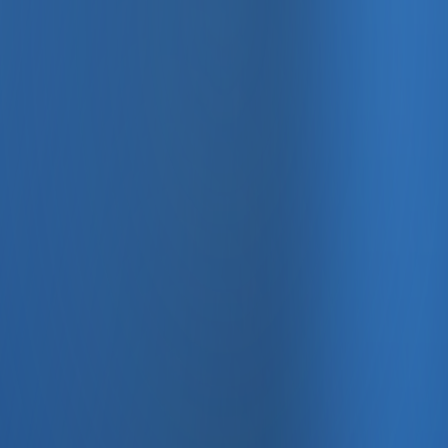
, e-fatura ve Enabase Online ile aynı panelde yönetin.