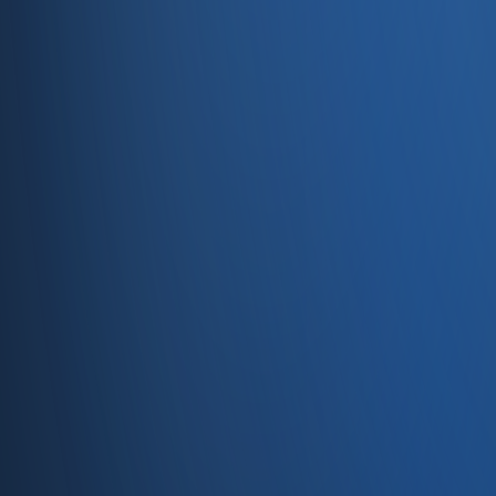
Servisler
E-Ticaret
Hızlı Satış
Bayi & Toptan
Ön Muhasebe
Web Site
Kaynaklar
Blog
Site haritası
İletişim
SSS
Hakkımızda
İletişim
İletişim