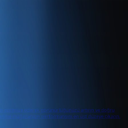
nızı optimize ederek görünürlüğünüzü artırın ve doğru
le online mağazanızın performansını en üst düzeye çıkarın.