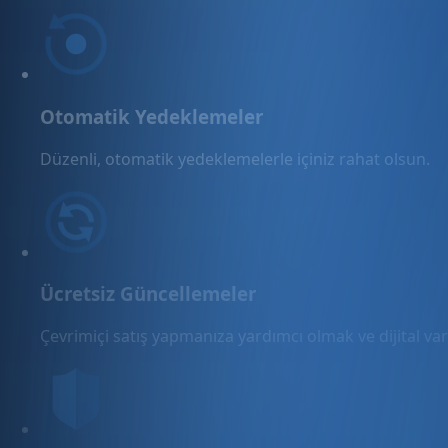
Otomatik Yedeklemeler
Düzenli, otomatik yedeklemelerle içiniz rahat olsun.
Ücretsiz Güncellemeler
Çevrimiçi satış yapmanıza yardımcı olmak ve dijital varl