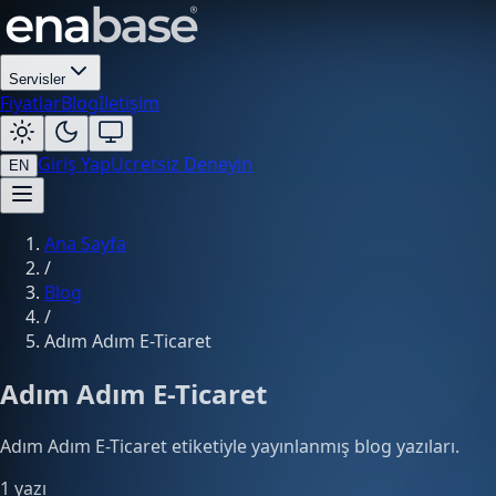
Servisler
Fiyatlar
Blog
İletişim
Giriş Yap
Ücretsiz Deneyin
EN
Ana Sayfa
/
Blog
/
Adım Adım E-Ticaret
Adım Adım E-Ticaret
Adım Adım E-Ticaret etiketiyle yayınlanmış blog yazıları.
1 yazı