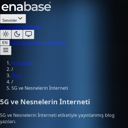
Servisler
Fiyatlar
Blog
İletişim
Giriş Yap
Ücretsiz Deneyin
EN
Ana Sayfa
/
Blog
/
5G ve Nesnelerin İnterneti
5G ve Nesnelerin İnterneti
5G ve Nesnelerin İnterneti etiketiyle yayınlanmış blog
yazıları.