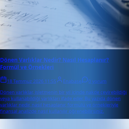
Dönen Varlıklar Nedir? Nasıl Hesaplanır?
Formül ve Örnekleri
18 Temmuz 2026 11:55
Enabase
0 yorum
Dönen varlıklar, işletmenin bir yıl içinde nakde çevirebildiği
veya kullanabildiği varlıkları ifade eder. Bu yazıda dönen
varlıklar nedir, nasıl hesaplanır, formülü ve örnekleriyle
finansal analizde nasıl kullanılır öğrenebilirsiniz.