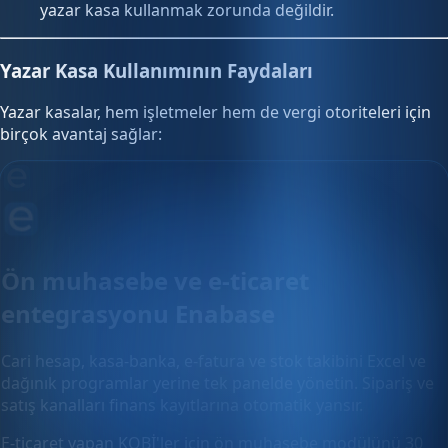
yazar kasa kullanmak zorunda değildir.
Yazar Kasa Kullanımının Faydaları
Yazar kasalar, hem işletmeler hem de vergi otoriteleri için
birçok avantaj sağlar:
Ön muhasebe ve e-ticaret
entegrasyonu Enabase
Cari hesap, kasa-banka, e-fatura ve stok takibini Excel ve
dağınık programlar yerine tek panelde yönetin. Sipariş ve
satış kanalları finans kayıtlarına otomatik yansır.
E-ticaret yapan KOBİ'ler için ön muhasebe modülünü 30