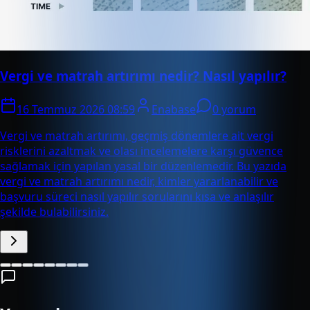
Vergi ve matrah artırımı nedir? Nasıl yapılır?
16 Temmuz 2026 08:59
Enabase
0 yorum
Vergi ve matrah artırımı, geçmiş dönemlere ait vergi
risklerini azaltmak ve olası incelemelere karşı güvence
sağlamak için yapılan yasal bir düzenlemedir. Bu yazıda
vergi ve matrah artırımı nedir, kimler yararlanabilir ve
başvuru süreci nasıl yapılır sorularını kısa ve anlaşılır
şekilde bulabilirsiniz.