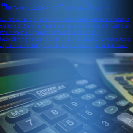
18 Temmuz 2026 11:55
Enabase
0 yorum
Duran varlıklar, işletmelerin uzun vadeli kullanım amacıyla
sahip olduğu bina, makine, araç ve demirbaş gibi varlıkları
ifade eder. Bu içerikte duran varlıkların nasıl
hesaplandığını, temel formülünü ve örneklerle muhasebe
açısından nasıl değerlendirildiğini özetle öğrenebilirsiniz.