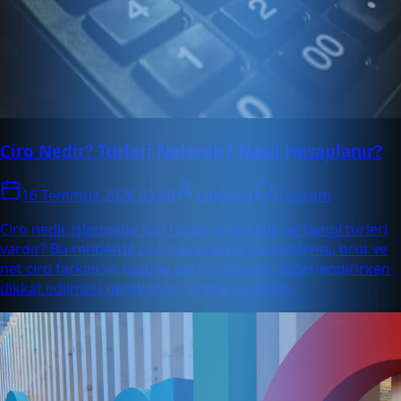
Ciro Nedir? Türleri Nelerdir? Nasıl Hesaplanır?
16 Temmuz 2026 09:40
Enabase
0 yorum
Ciro nedir, işletmeler için neden önemlidir ve hangi türleri
vardır? Bu rehberde ciro hesaplama yöntemlerini, brüt ve
net ciro farkını ve işletme performansını değerlendirirken
dikkat edilmesi gerekenleri özetle keşfedin.