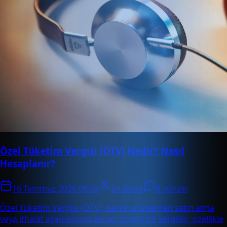
Özel Tüketim Vergisi (ÖTV) Nedir? Nasıl
Hesaplanır?
16 Temmuz 2026 08:59
Enabase
0 yorum
Özel Tüketim Vergisi (ÖTV), belirli ürünlerden satın alma
veya ithalat aşamasında alınan dolaylı bir vergidir; özellikle