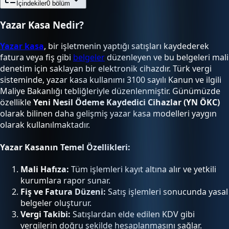
İçindekiler
0
bölüm
Yazar Kasa Nedir?
Yazar kasa
, bir işletmenin yaptığı satışları kaydederek
fatura veya fiş gibi
belgeler
düzenleyen ve bu belgeleri mali
denetim için saklayan bir elektronik cihazdır. Türk vergi
sisteminde, yazar kasa kullanımı 3100 sayılı Kanun ve ilgili
Maliye Bakanlığı tebliğleriyle düzenlenmiştir. Günümüzde
özellikle
Yeni Nesil Ödeme Kaydedici Cihazlar (YN ÖKC)
olarak bilinen daha gelişmiş yazar kasa modelleri yaygın
olarak kullanılmaktadır.
Yazar Kasanın Temel Özellikleri:
Mali Hafıza:
Tüm işlemleri kayıt altına alır ve yetkili
kurumlara rapor sunar.
Fiş ve Fatura Düzeni:
Satış işlemleri sonucunda yasal
belgeler oluşturur.
Vergi Takibi:
Satışlardan elde edilen KDV gibi
vergilerin doğru şekilde hesaplanmasını sağlar.