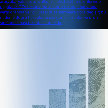
araç, akaryakıt, tütün, alkol ve lüks tüketim ürünlerinde
uygulanır. ÖTV hesaplama, ürünün türüne, matrahına,
vergi oranına ve ilgili yasal düzenlemelere göre değişir; bu
nedenle doğru hesaplama için güncel oranlar ve ürün
sınıflandırması dikkate alınmalıdır.