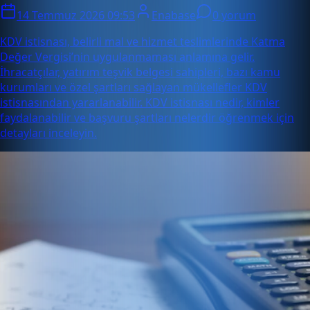
14 Temmuz 2026 09:53
Enabase
0 yorum
KDV istisnası, belirli mal ve hizmet teslimlerinde Katma
Değer Vergisi’nin uygulanmaması anlamına gelir.
İhracatçılar, yatırım teşvik belgesi sahipleri, bazı kamu
kurumları ve özel şartları sağlayan mükellefler KDV
istisnasından yararlanabilir. KDV istisnası nedir, kimler
faydalanabilir ve başvuru şartları nelerdir öğrenmek için
detayları inceleyin.