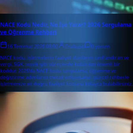
NACE Kodu Nedir, Ne İşe Yarar? 2026 Sorgulama
ve Öğrenme Rehberi
16 Temmuz 2026 09:00
Enabase
0 yorum
NACE kodu, işletmelerin faaliyet alanlarını sınıflandıran ve
vergi, SGK, teşvik gibi süreçlerde kullanılan önemli bir
koddur. 2026’da NACE kodu sorgulama, öğrenme ve
değiştirme adımlarını merak ediyorsanız, güncel rehberle
işletmenize ait doğru faaliyet kodunu kolayca bulabilirsiniz.