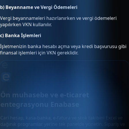
b) Beyanname ve Vergi Ödemeleri
Vergi beyannameleri hazırlanırken ve vergi ödemeleri
yapılırken VKN kullanılır.
c) Banka İşlemleri
İşletmenizin banka hesabı açma veya kredi başvurusu gibi
finansal işlemleri için VKN gereklidir.
Ön muhasebe ve e-ticaret
entegrasyonu Enabase
Cari hesap, kasa-banka, e-fatura ve stok takibini Excel ve
dağınık programlar yerine tek panelde yönetin. Sipariş ve