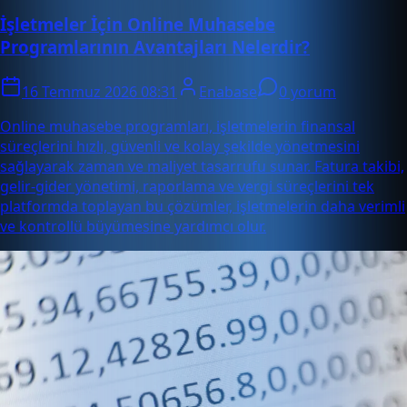
İşletmeler İçin Online Muhasebe
Programlarının Avantajları Nelerdir?
16 Temmuz 2026 08:31
Enabase
0 yorum
Online muhasebe programları, işletmelerin finansal
süreçlerini hızlı, güvenli ve kolay şekilde yönetmesini
sağlayarak zaman ve maliyet tasarrufu sunar. Fatura takibi,
gelir-gider yönetimi, raporlama ve vergi süreçlerini tek
platformda toplayan bu çözümler, işletmelerin daha verimli
ve kontrollü büyümesine yardımcı olur.