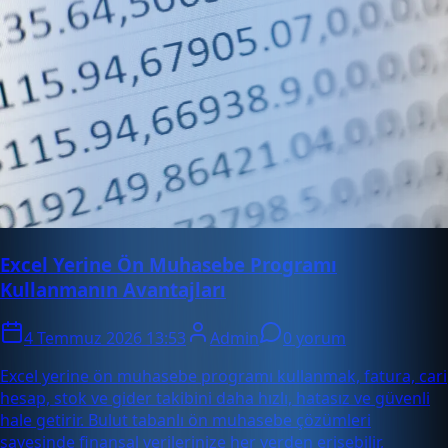
Excel Yerine Ön Muhasebe Programı
Kullanmanın Avantajları
4 Temmuz 2026 13:53
Admin
0 yorum
Excel yerine ön muhasebe programı kullanmak, fatura, cari
hesap, stok ve gider takibini daha hızlı, hatasız ve güvenli
hale getirir. Bulut tabanlı ön muhasebe çözümleri
sayesinde finansal verilerinize her yerden erişebilir,