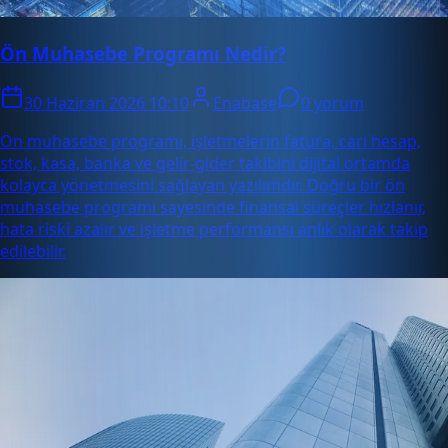
Ön Muhasebe Programı Nedir?
30 Haziran 2026 10:10
Enabase
0 yorum
Ön muhasebe programı, işletmelerin fatura, cari hesap,
stok, kasa, banka ve gelir-gider takibini dijital ortamda
kolayca yönetmesini sağlayan yazılımdır. Doğru bir ön
muhasebe programı sayesinde finansal süreçler hızlanır,
hata riski azalır ve işletme performansı anlık olarak takip
edilebilir.