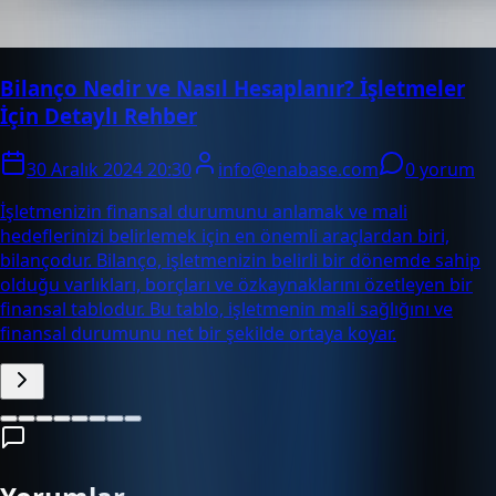
Bilanço Nedir ve Nasıl Hesaplanır? İşletmeler
İçin Detaylı Rehber
30 Aralık 2024 20:30
info@enabase.com
0 yorum
İşletmenizin finansal durumunu anlamak ve mali
hedeflerinizi belirlemek için en önemli araçlardan biri,
bilançodur. Bilanço, işletmenizin belirli bir dönemde sahip
olduğu varlıkları, borçları ve özkaynaklarını özetleyen bir
finansal tablodur. Bu tablo, işletmenin mali sağlığını ve
finansal durumunu net bir şekilde ortaya koyar.