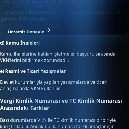
satış kanalları finans kayıtlarına otomatik yansır.
E-ticaret yapan KOBİ'ler için ön muhasebe modülünü 30
gün ücretsiz deneyin.
Ücretsiz Deneyin
d) Kamu İhaleleri
Kamu ihalelerine katılan işletmeler, başvuru sırasında
VKN’lerini bildirmek zorundadır.
e) Resmi ve Ticari Yazışmalar
Devlet kurumlarıyla yapılan yazışmalarda ve ticari
anlaşmalarda VKN kullanılır.
Vergi Kimlik Numarası ve TC Kimlik Numarası
Arasındaki Farklar
Bazı durumlarda VKN ile TC kimlik numarası birbiriyle
karıştırılabilir. Ancak bu iki numara farklı amaçlar için