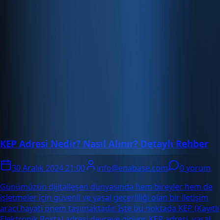
KEP Adresi Nedir? Nasıl Alınır? Detaylı Rehber
30 Aralık 2024 21:00
info@enabase.com
0 yorum
Günümüzün dijitalleşen dünyasında hem bireyler hem de
işletmeler için güvenli ve yasal geçerliliği olan bir iletişim
aracı hayati önem taşımaktadır. İşte bu noktada KEP (Kayıtlı
Elektronik Posta) adresi devreye giriyor. KEP adresi, yasal