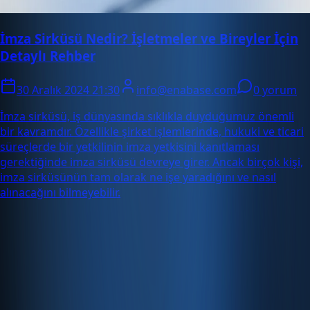
İmza Sirküsü Nedir? İşletmeler ve Bireyler İçin
Detaylı Rehber
30 Aralık 2024 21:30
info@enabase.com
0 yorum
İmza sirküsü, iş dünyasında sıklıkla duyduğumuz önemli
bir kavramdır. Özellikle şirket işlemlerinde, hukuki ve ticari
süreçlerde bir yetkilinin imza yetkisini kanıtlaması
gerektiğinde imza sirküsü devreye girer. Ancak birçok kişi,
imza sirküsünün tam olarak ne işe yaradığını ve nasıl
alınacağını bilmeyebilir.