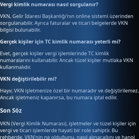
Vergi kimlik numarası nasıl sorgulanır?
VKN, Gelir İdaresi Başkanlığı’nın online sistemi üzerinden
sorgulanabilir. Ayrıca faturalar ve ticari belgelerde VKN
bilgisi bulunabilir.
Gerçek kişiler için TC kimlik numarası yeterli mi?
Evet, gerçek kişiler vergi işlemlerinde TC kimlik
numaralarını kullanabilir. Ancak tüzel kişiler mutlaka VKN
kullanmalıdır.
VKN değiştirilebilir mi?
Hayır, VKN işletmenize özel bir numaradır ve değiştirilemez.
Ancak işletmeniz kapanırsa, bu numara iptal edilir.
Son Söz
VKN (Vergi Kimlik Numarası), işletmeler ve tüzel kişiler için
vergi ve ticari işlemlerde hayati bir role sahiptir. Bu
rehberde, VKN’nin ne olduğunu, nasıl alınacağını ve hangi