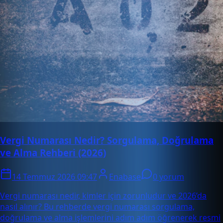
Vergi Numarası Nedir? Sorgulama, Doğrulama
ve Alma Rehberi (2026)
14 Temmuz 2026 09:47
Enabase
0 yorum
Vergi numarası nedir, kimler için zorunludur ve 2026’da
nasıl alınır? Bu rehberde vergi numarası sorgulama,
doğrulama ve alma işlemlerini adım adım öğrenerek resmi