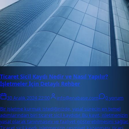
Ticaret Sicil Kaydı Nedir ve Nasıl Yapılır?
İşletmeler İçin Detaylı Rehber
30 Aralık 2024 22:00
info@enabase.com
0 yorum
Bir işletme kurmak istediğinizde, yasal sürecin en temel
adımlarından biri ticaret sicil kaydıdır. Bu kayıt, işletmenizin
yasal olarak tanınmasını ve faaliyet gösterebilmesini sağlar.
Ticaret sicil kaydı, işletmenizin resmiyet kazanması, ticari