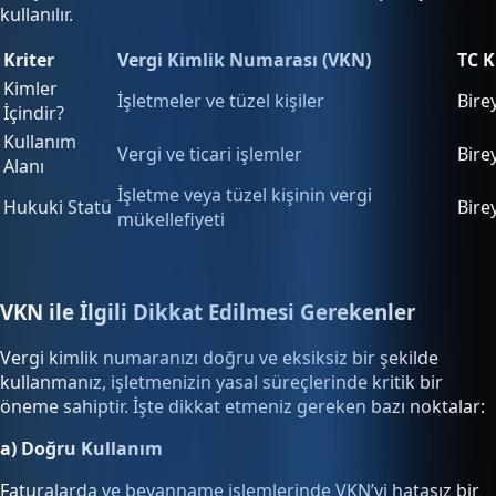
kullanılır.
Kriter
Vergi Kimlik Numarası (VKN)
TC 
Kimler
İşletmeler ve tüzel kişiler
Birey
İçindir?
Kullanım
Vergi ve ticari işlemler
Bire
Alanı
İşletme veya tüzel kişinin vergi
Hukuki Statü
Bire
mükellefiyeti
VKN ile İlgili Dikkat Edilmesi Gerekenler
Vergi kimlik numaranızı doğru ve eksiksiz bir şekilde
kullanmanız, işletmenizin yasal süreçlerinde kritik bir
öneme sahiptir. İşte dikkat etmeniz gereken bazı noktalar:
a) Doğru Kullanım
Faturalarda ve beyanname işlemlerinde VKN’yi hatasız bir