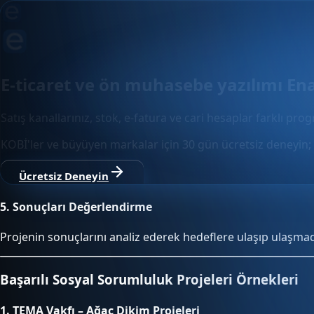
E-ticaret ve ön muhasebe yazılımı En
Satış kanallarınız, stok, e-fatura ve cari hesaplar farklı pro
KOBİ'ler ve büyüyen markalar için 30 gün ücretsiz deneyin; 
Ücretsiz Deneyin
5.
Sonuçları Değerlendirme
Projenin sonuçlarını analiz ederek hedeflere ulaşıp ulaşmadığ
Başarılı Sosyal Sorumluluk Projeleri Örnekleri
1.
TEMA Vakfı – Ağaç Dikim Projeleri