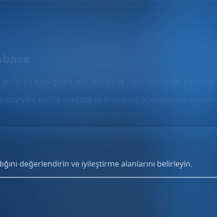
abase
gramlarda kaldığında veri tekrarı ve hata riski artar. Enabase 
pazaryeri, online mağaza ve finans süreçlerinizi tek yerden 
ını değerlendirin ve iyileştirme alanlarını belirleyin.