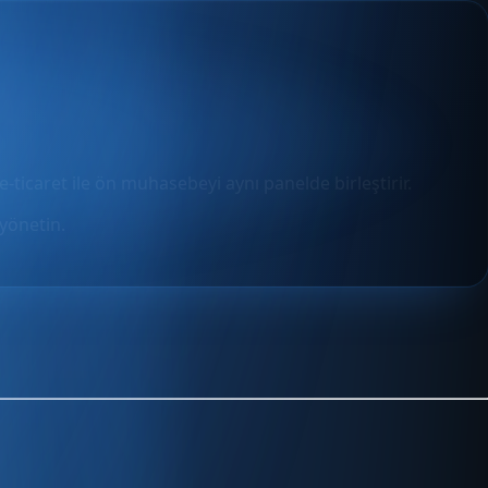
e-ticaret ile ön muhasebeyi aynı panelde birleştirir.
yönetin.