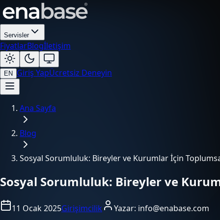
Servisler
Fiyatlar
Blog
İletişim
Giriş Yap
Ücretsiz Deneyin
EN
Ana Sayfa
Blog
Sosyal Sorumluluk: Bireyler ve Kurumlar İçin Toplumsa
Sosyal Sorumluluk: Bireyler ve Kurum
11 Ocak 2025
Girişimcilik
Yazar:
info@enabase.com